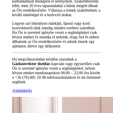
karbantartását Budapest és környékén. Szakembereink
több, mint 20 éves tapasztalattal a hátuk mögött állnak
az Ön rendelkezésére. Válassza a remek szakértelmet, a
kiváló minőséget és a kedvező árakat.
Legyen szó bármilyen márkájú, típusú vagy korú
konvektorról ránk mindig minden esetben számíthat.
Ha Ön is szeretné igénybe venni a segítségünket csak
hívjon minket és mondja el nekünk, hogy hol és miben
állhatunk az Ön rendelkezésére és adunk önnek egy
ajánlatot, illetve egy időpontot.
Ha megválaszolatlan kérdése maradtak a
Gázkonvektor tisztítás
kapcsán vagy egyszerűen csak
Ön is szeretné igénybe venni a segítségünket, kérem
hívjon minket munkanapokon 06:00 – 22:00 óra között
a +36 (70) 881 20 08 telefonszámunkon és mi örömmel
segítünk
Ajánlatkérés