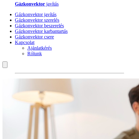
Gázkonvektor
javítás
Gázkonvektor javítás
Gázkonvektor szerelés
Gázkonvektor beszerelés
Gázkonvektor karbantartás
Gázkonvektor csere
Kapcsolat
Ajánlatkérés
Rólunk