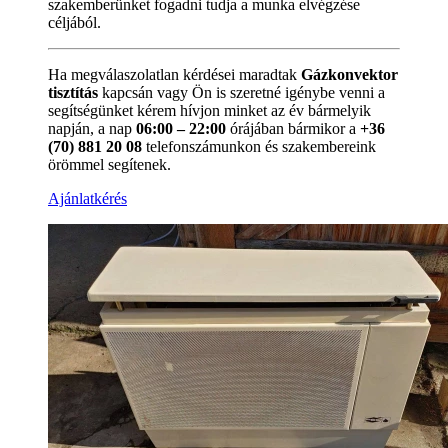
szakemberünket fogadni tudja a munka elvégzése
céljából.
Ha megválaszolatlan kérdései maradtak
Gázkonvektor
tisztítás
kapcsán vagy Ön is szeretné igénybe venni a
segítségünket kérem hívjon minket az év bármelyik
napján, a nap
06:00 – 22:00
órájában bármikor a
+36
(70) 881 20 08
telefonszámunkon és szakembereink
örömmel segítenek.
Ajánlatkérés