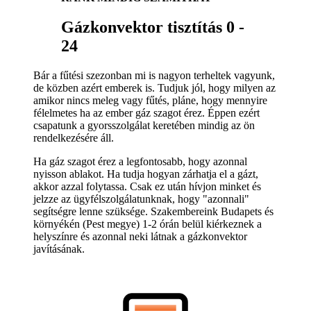
Gázkonvektor tisztítás 0 -
24
Bár a fűtési szezonban mi is nagyon terheltek vagyunk,
de közben azért emberek is. Tudjuk jól, hogy milyen az
amikor nincs meleg vagy fűtés, pláne, hogy mennyire
félelmetes ha az ember gáz szagot érez. Éppen ezért
csapatunk a gyorsszolgálat keretében mindig az ön
rendelkezésére áll.
Ha gáz szagot érez a legfontosabb, hogy azonnal
nyisson ablakot. Ha tudja hogyan zárhatja el a gázt,
akkor azzal folytassa. Csak ez után hívjon minket és
jelzze az ügyfélszolgálatunknak, hogy "azonnali"
segítségre lenne szüksége. Szakembereink Budapets és
környékén (Pest megye) 1-2 órán belül kiérkeznek a
helyszínre és azonnal neki látnak a gázkonvektor
javításának.