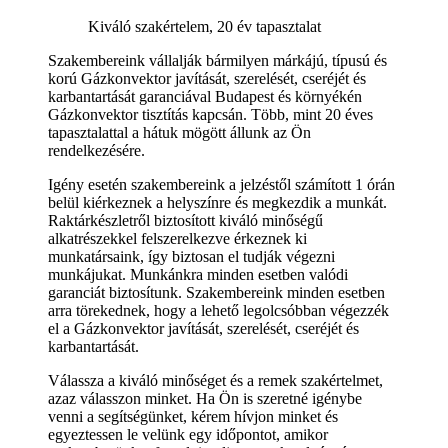
Kiváló szakértelem, 20 év tapasztalat
Szakembereink vállalják bármilyen márkájú, típusú és
korú Gázkonvektor javítását, szerelését, cseréjét és
karbantartását garanciával Budapest és környékén
Gázkonvektor tisztítás kapcsán. Több, mint 20 éves
tapasztalattal a hátuk mögött állunk az Ön
rendelkezésére.
Igény esetén szakembereink a jelzéstől számított 1 órán
belül kiérkeznek a helyszínre és megkezdik a munkát.
Raktárkészletről biztosított kiváló minőségű
alkatrészekkel felszerelkezve érkeznek ki
munkatársaink, így biztosan el tudják végezni
munkájukat. Munkánkra minden esetben valódi
garanciát biztosítunk. Szakembereink minden esetben
arra törekednek, hogy a lehető legolcsóbban végezzék
el a Gázkonvektor javítását, szerelését, cseréjét és
karbantartását.
Válassza a kiváló minőséget és a remek szakértelmet,
azaz válasszon minket. Ha Ön is szeretné igénybe
venni a segítségünket, kérem hívjon minket és
egyeztessen le velünk egy időpontot, amikor