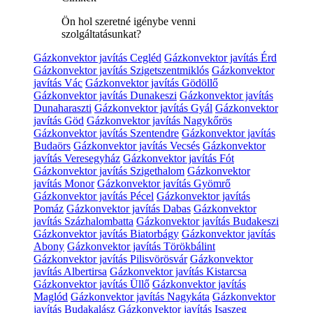
Ön hol szeretné igénybe venni
szolgáltatásunkat?
Gázkonvektor javítás Cegléd
Gázkonvektor javítás Érd
Gázkonvektor javítás Szigetszentmiklós
Gázkonvektor
javítás Vác
Gázkonvektor javítás Gödöllő
Gázkonvektor javítás Dunakeszi
Gázkonvektor javítás
Dunaharaszti
Gázkonvektor javítás Gyál
Gázkonvektor
javítás Göd
Gázkonvektor javítás Nagykőrös
Gázkonvektor javítás Szentendre
Gázkonvektor javítás
Budaörs
Gázkonvektor javítás Vecsés
Gázkonvektor
javítás Veresegyház
Gázkonvektor javítás Fót
Gázkonvektor javítás Szigethalom
Gázkonvektor
javítás Monor
Gázkonvektor javítás Gyömrő
Gázkonvektor javítás Pécel
Gázkonvektor javítás
Pomáz
Gázkonvektor javítás Dabas
Gázkonvektor
javítás Százhalombatta
Gázkonvektor javítás Budakeszi
Gázkonvektor javítás Biatorbágy
Gázkonvektor javítás
Abony
Gázkonvektor javítás Törökbálint
Gázkonvektor javítás Pilisvörösvár
Gázkonvektor
javítás Albertirsa
Gázkonvektor javítás Kistarcsa
Gázkonvektor javítás Üllő
Gázkonvektor javítás
Maglód
Gázkonvektor javítás Nagykáta
Gázkonvektor
javítás Budakalász
Gázkonvektor javítás Isaszeg