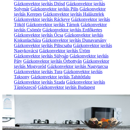
Gázkonvektor javítás Diósd
Gázkonvektor javítás
Solymár
Gázkonvektor javítás Pilis
Gázkonvektor
javítás Kerepes
Gázkonvektor javítás Halásztelek
Gázkonvektor javítás Ráckeve
Gázkonvektor javítás
Tököl
Gázkonvektor javítás Tárnok
Gázkonvektor
javítás Csömör
Gázkonvektor javítás Erdőkertes
Gázkonvektor javítás Ócsa
Gázkonvektor javítás
Kiskunlacháza
Gázkonvektor javítás Dunavarsány
Gázkonvektor javítás Piliscsaba
Gázkonvektor javítás
Nagykovácsi
Gázkonvektor javítás Üröm
Gázkonvektor javítás Sülysáp
Gázkonvektor javítás
Páty
Gázkonvektor javítás Őrbottyán
Gázkonvektor
javítás Mogyoród
Gázkonvektor javítás Nagytarcsa
Gázkonvektor javítás Tura
Gázkonvektor javítás
Taksony
Gázkonvektor javítás Tahitótfalu
Gázkonvektor javítás Szada
Gázkonvektor javítás
Tápiószecső
Gázkonvektor javítás Budapest