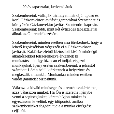
20 év tapasztalat, kedvező árak
Szakembereink vállalják bármilyen márkájú, típusú és
korú Gázkonvektor javítását garanciával Szentendre és
környékén Gázkonvektor javítás Szentendre kapcsán.
Szakembereink több, mint két évtizedes tapasztalattal
állnak az Ön rendelkezésére.
Szakembereink minden esetben arra törekednek, hogy a
lehető legolcsóbban végezzék el a Gázkonvektor
javítását. Raktárkészletről biztosított kiváló minőségű
alkatrészekkel felszerelkezve érkeznek ki
munkatársaink, így biztosan el tudják végezni
munkájukat. Igény esetén szakembereink a jelzéstől
számított 1 órán belül kiérkeznek a helyszínre és
megkezdik a munkát. Munkánkra minden esetben
valódi garanciát biztosítunk.
Válassza a kiváló minőséget és a remek szakértelmet,
azaz válasszon minket. Ha Ön is szeretné igénybe
venni a segítségünket, kérem hívjon minket és
egyeztessen le velünk egy időpontot, amikor
szakemberünket fogadni tudja a munka elvégzése
céljából.