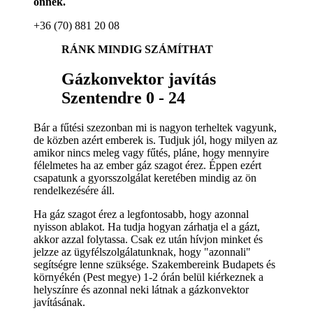
önnek.
+36 (70) 881 20 08
RÁNK MINDIG SZÁMÍTHAT
Gázkonvektor javítás
Szentendre 0 - 24
Bár a fűtési szezonban mi is nagyon terheltek vagyunk,
de közben azért emberek is. Tudjuk jól, hogy milyen az
amikor nincs meleg vagy fűtés, pláne, hogy mennyire
félelmetes ha az ember gáz szagot érez. Éppen ezért
csapatunk a gyorsszolgálat keretében mindig az ön
rendelkezésére áll.
Ha gáz szagot érez a legfontosabb, hogy azonnal
nyisson ablakot. Ha tudja hogyan zárhatja el a gázt,
akkor azzal folytassa. Csak ez után hívjon minket és
jelzze az ügyfélszolgálatunknak, hogy "azonnali"
segítségre lenne szüksége. Szakembereink Budapets és
környékén (Pest megye) 1-2 órán belül kiérkeznek a
helyszínre és azonnal neki látnak a gázkonvektor
javításának.