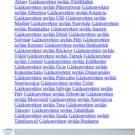
Abony
Gázkonvektor javítás Törökbálint
Gázkonvektor javítás Pilisvörösvár
Gázkonvektor
javítás Albertirsa
Gázkonvektor javítás Kistarcsa
Gázkonvektor javítás Üllő
Gázkonvektor javítás
Maglód
Gázkonvektor javítás Nagykáta
Gázkonvektor
javítás Budakalász
Gázkonvektor javítás Isaszeg
Gázkonvektor javítás Diósd
Gázkonvektor javítás
Solymár
Gázkonvektor javítás Pilis
Gázkonvektor
javítás Kerepes
Gázkonvektor javítás Halásztelek
Gázkonvektor javítás Ráckeve
Gázkonvektor javítás
Tököl
Gázkonvektor javítás Tárnok
Gázkonvektor
javítás Csömör
Gázkonvektor javítás Erdőkertes
Gázkonvektor javítás Ócsa
Gázkonvektor javítás
Kiskunlacháza
Gázkonvektor javítás Dunavarsány
Gázkonvektor javítás Piliscsaba
Gázkonvektor javítás
Nagykovácsi
Gázkonvektor javítás Üröm
Gázkonvektor javítás Sülysáp
Gázkonvektor javítás
Páty
Gázkonvektor javítás Őrbottyán
Gázkonvektor
javítás Mogyoród
Gázkonvektor javítás Nagytarcsa
Gázkonvektor javítás Tura
Gázkonvektor javítás
Taksony
Gázkonvektor javítás Tahitótfalu
Gázkonvektor javítás Szada
Gázkonvektor javítás
Tápiószecső
Gázkonvektor javítás Budapest