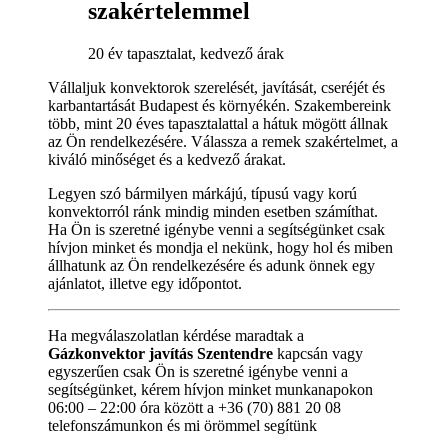
szakértelemmel
20 év tapasztalat, kedvező árak
Vállaljuk konvektorok szerelését, javítását, cseréjét és
karbantartását Budapest és környékén. Szakembereink
több, mint 20 éves tapasztalattal a hátuk mögött állnak
az Ön rendelkezésére. Válassza a remek szakértelmet, a
kiváló minőséget és a kedvező árakat.
Legyen szó bármilyen márkájú, típusú vagy korú
konvektorról ránk mindig minden esetben számíthat.
Ha Ön is szeretné igénybe venni a segítségünket csak
hívjon minket és mondja el nekünk, hogy hol és miben
állhatunk az Ön rendelkezésére és adunk önnek egy
ajánlatot, illetve egy időpontot.
Ha megválaszolatlan kérdése maradtak a
Gázkonvektor javítás Szentendre
kapcsán vagy
egyszerűen csak Ön is szeretné igénybe venni a
segítségünket, kérem hívjon minket munkanapokon
06:00 – 22:00 óra között a +36 (70) 881 20 08
telefonszámunkon és mi örömmel segítünk