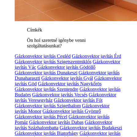
Címkék
Ön hol szeretné igénybe venni
szolgáltatásunkat?
Gázkonvektor javítás Cegléd
Gázkonvektor javítás Érd
Gázkonvektor javítás Szigetszentmiklós
Gázkonvektor
javítás Vác
Gázkonvektor javítás Gödöllő
Gázkonvektor javítás Dunakeszi
Gázkonvektor javítás
Dunaharaszti
Gázkonvektor javítás Gyál
Gázkonvektor
javítás Göd
Gázkonvektor javítás Nagykőrös
Gázkonvektor javítás Szentendre
Gázkonvektor javítás
Budaörs
Gázkonvektor javítás Vecsés
Gázkonvektor
javítás Veresegyház
Gázkonvektor javítás Fót
Gázkonvektor javítás Szigethalom
Gázkonvektor
javítás Monor
Gázkonvektor javítás Gyömrő
Gázkonvektor javítás Pécel
Gázkonvektor javítás
Pomáz
Gázkonvektor javítás Dabas
Gázkonvektor
javítás Százhalombatta
Gázkonvektor javítás Budakeszi
Gázkonvektor javítás Biatorbágy
Gázkonvektor javítás