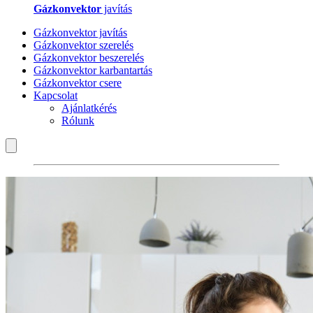
Gázkonvektor
javítás
Gázkonvektor javítás
Gázkonvektor szerelés
Gázkonvektor beszerelés
Gázkonvektor karbantartás
Gázkonvektor csere
Kapcsolat
Ajánlatkérés
Rólunk