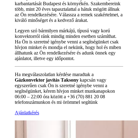
karbantartását Budapest és környékén. Szakembereink
több, mint 20 éves tapasztalattal a hátuk mögött állnak
az Ön rendelkezésére. Válassza a remek szakértelmet, a
kiváló minőséget és a kedvező árakat.
Legyen szó bármilyen márkájú, típusú vagy korú
konvektorról ránk mindig minden esetben számíthat.
Ha Ön is szeretné igénybe venni a segítségünket csak
hívjon minket és mondja el nekünk, hogy hol és miben
állhatunk az Ön rendelkezésére és adunk önnek egy
ajánlatot, illetve egy időpontot.
Ha megválaszolatlan kérdése maradtak a
Gázkonvektor javítás Taksony
kapcsán vagy
egyszerűen csak Ön is szeretné igénybe venni a
segítségünket, kérem hívjon minket munkanapokon
06:00 – 22:00 óra között a +36 (70) 881 20 08
telefonszámunkon és mi örömmel segítünk
Ajánlatkérés