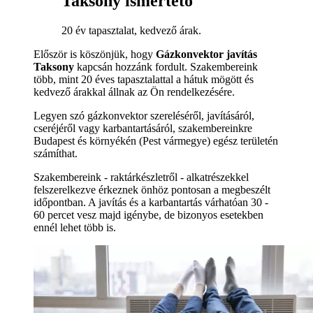
Taksony ismertető
20 év tapasztalat, kedvező árak.
Először is köszönjük, hogy
Gázkonvektor javítás
Taksony
kapcsán hozzánk fordult. Szakembereink
több, mint 20 éves tapasztalattal a hátuk mögött és
kedvező árakkal állnak az Ön rendelkezésére.
Legyen szó gázkonvektor szereléséről, javításáról,
cseréjéről vagy karbantartásáról, szakembereinkre
Budapest és környékén (Pest vármegye) egész területén
számíthat.
Szakembereink - raktárkészletről - alkatrészekkel
felszerelkezve érkeznek önhöz pontosan a megbeszélt
időpontban. A javítás és a karbantartás várhatóan 30 -
60 percet vesz majd igénybe, de bizonyos esetekben
ennél lehet több is.