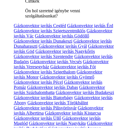
Címkék
Ön hol szeretné igénybe venni
szolgáltatásunkat?
Gázkonvektor javítás Cegléd
Gázkonvektor javítás Érd
Gázkonvektor javítás Szigetszentmiklós
Gázkonvektor
javítás Vác
Gázkonvektor javítás Gödöllő
Gázkonvektor javítás Dunakeszi
Gázkonvektor javítás
Dunaharaszti
Gázkonvektor javítás Gyál
Gázkonvektor
javítás Göd
Gázkonvektor javítás Nagykőrös
Gázkonvektor javítás Szentendre
Gázkonvektor javítás
Budaörs
Gázkonvektor javítás Vecsés
Gázkonvektor
javítás Veresegyház
Gázkonvektor javítás Fót
Gázkonvektor javítás Szigethalom
Gázkonvektor
javítás Monor
Gázkonvektor javítás Gyömrő
Gázkonvektor javítás Pécel
Gázkonvektor javítás
Pomáz
Gázkonvektor javítás Dabas
Gázkonvektor
javítás Százhalombatta
Gázkonvektor javítás Budakeszi
Gázkonvektor javítás Biatorbágy
Gázkonvektor javítás
Abony
Gázkonvektor javítás Törökbálint
Gázkonvektor javítás Pilisvörösvár
Gázkonvektor
javítás Albertirsa
Gázkonvektor javítás Kistarcsa
Gázkonvektor javítás Üllő
Gázkonvektor javítás
Maglód
Gázkonvektor javítás Nagykáta
Gázkonvektor