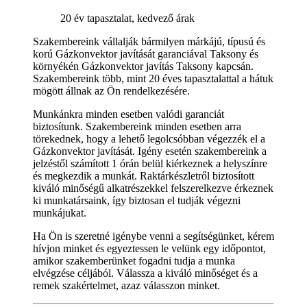
20 év tapasztalat, kedvező árak
Szakembereink vállalják bármilyen márkájú, típusú és
korú Gázkonvektor javítását garanciával Taksony és
környékén Gázkonvektor javítás Taksony kapcsán.
Szakembereink több, mint 20 éves tapasztalattal a hátuk
mögött állnak az Ön rendelkezésére.
Munkánkra minden esetben valódi garanciát
biztosítunk. Szakembereink minden esetben arra
törekednek, hogy a lehető legolcsóbban végezzék el a
Gázkonvektor javítását. Igény esetén szakembereink a
jelzéstől számított 1 órán belül kiérkeznek a helyszínre
és megkezdik a munkát. Raktárkészletről biztosított
kiváló minőségű alkatrészekkel felszerelkezve érkeznek
ki munkatársaink, így biztosan el tudják végezni
munkájukat.
Ha Ön is szeretné igénybe venni a segítségünket, kérem
hívjon minket és egyeztessen le velünk egy időpontot,
amikor szakemberünket fogadni tudja a munka
elvégzése céljából. Válassza a kiváló minőséget és a
remek szakértelmet, azaz válasszon minket.