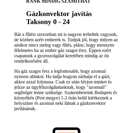
RÁNK MINDIG SZÁMÍTHAT
Gázkonvektor javítás
Taksony 0 - 24
Bár a fűtési szezonban mi is nagyon terheltek vagyunk,
de közben azért emberek is. Tudjuk jól, hogy milyen az
amikor nincs meleg vagy fűtés, pláne, hogy mennyire
félelmetes ha az ember gáz szagot érez. Éppen ezért
csapatunk a gyorsszolgálat keretében mindig az ön
rendelkezésére áll.
Ha gáz szagot érez a legfontosabb, hogy azonnal
nyisson ablakot. Ha tudja hogyan zárhatja el a gázt,
akkor azzal folytassa. Csak ez után hívjon minket és
jelzze az ügyfélszolgálatunknak, hogy "azonnali"
segítségre lenne szüksége. Szakembereink Budapets és
környékén (Pest megye) 1-2 órán belül kiérkeznek a
helyszínre és azonnal neki látnak a gázkonvektor
javításának.