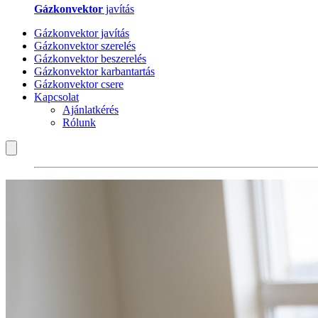
Gázkonvektor
javítás
Gázkonvektor javítás
Gázkonvektor szerelés
Gázkonvektor beszerelés
Gázkonvektor karbantartás
Gázkonvektor csere
Kapcsolat
Ajánlatkérés
Rólunk