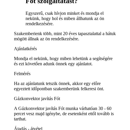
Fót szolgáltatást?
Egyszerű, csak hívjon minket és mondja el
nekünk, hogy hol és miben állhatunk az ön
rendelkezésére.
Szakemberienk több, mint 20 éves tapasztalattal a hátuk
mögött állnak az ön rendelkezésére.
Ajánlatkérés
Mondja el nekünk, hogy miben lehetünk a segítségére
és ezt követően adunk önnek egy ajánlatot.
Felmérés
Ha az ajánlatunk tetszik önnek, akkor egy előre
egyeztett időpontban szakemberünk felkeresi önt.
Gázkonvektor javítás Fót
A Gázkonvektor javítás Fót munka várhatóan 30 - 60
percet vesz majd igénybe, de esetenként ettől tovább is
tarthat.
Átadás - átvétel