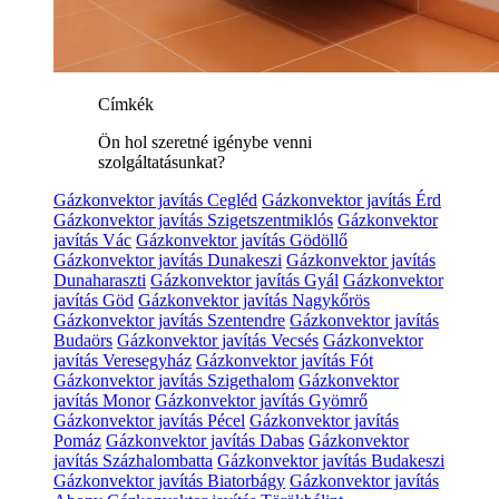
Címkék
Ön hol szeretné igénybe venni
szolgáltatásunkat?
Gázkonvektor javítás Cegléd
Gázkonvektor javítás Érd
Gázkonvektor javítás Szigetszentmiklós
Gázkonvektor
javítás Vác
Gázkonvektor javítás Gödöllő
Gázkonvektor javítás Dunakeszi
Gázkonvektor javítás
Dunaharaszti
Gázkonvektor javítás Gyál
Gázkonvektor
javítás Göd
Gázkonvektor javítás Nagykőrös
Gázkonvektor javítás Szentendre
Gázkonvektor javítás
Budaörs
Gázkonvektor javítás Vecsés
Gázkonvektor
javítás Veresegyház
Gázkonvektor javítás Fót
Gázkonvektor javítás Szigethalom
Gázkonvektor
javítás Monor
Gázkonvektor javítás Gyömrő
Gázkonvektor javítás Pécel
Gázkonvektor javítás
Pomáz
Gázkonvektor javítás Dabas
Gázkonvektor
javítás Százhalombatta
Gázkonvektor javítás Budakeszi
Gázkonvektor javítás Biatorbágy
Gázkonvektor javítás