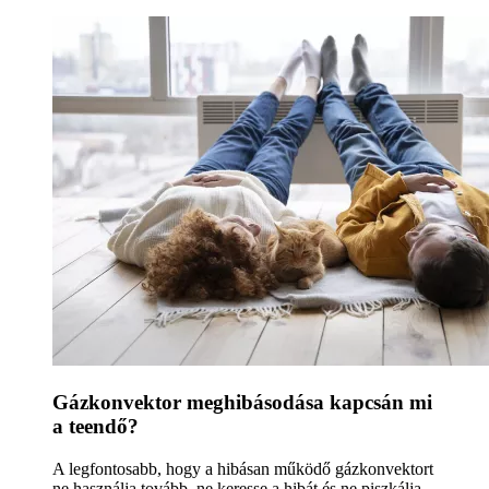
Gázkonvektor meghibásodása kapcsán mi
a teendő?
A legfontosabb, hogy a hibásan működő gázkonvektort
ne használja tovább, ne keresse a hibát és ne piszkálja.