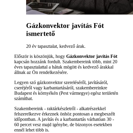
Gázkonvektor javítás Fót
ismertető
20 év tapasztalat, kedvező árak.
Először is köszönjük, hogy
Gázkonvektor javítás Fót
kapcsán hozzánk fordult. Szakembereink több, mint 20
éves tapasztalattal a hátuk mögött és kedvező árakkal
állnak az Ön rendelkezésére.
Legyen szó gázkonvektor szereléséről, javításáról,
cseréjéről vagy karbantartásáról, szakembereinkre
Budapest és környékén (Pest vármegye) egész területén
számíthat.
Szakembereink - raktárkészletről - alkatrészekkel
felszerelkezve érkeznek önhöz pontosan a megbeszélt
időpontban. A javítás és a karbantartás várhatóan 30 -
60 percet vesz majd igénybe, de bizonyos esetekben
ennél lehet több is.