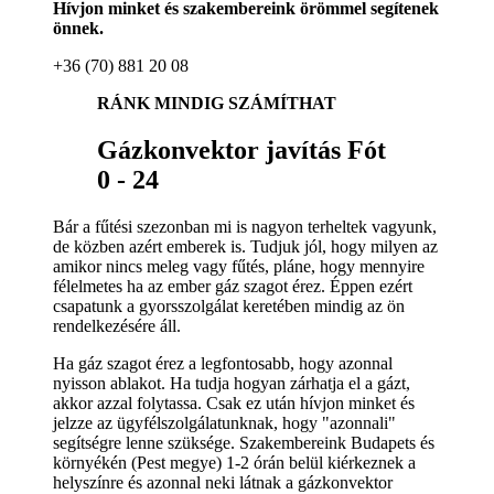
Hívjon minket és szakembereink örömmel segítenek
önnek.
+36 (70) 881 20 08
RÁNK MINDIG SZÁMÍTHAT
Gázkonvektor javítás Fót
0 - 24
Bár a fűtési szezonban mi is nagyon terheltek vagyunk,
de közben azért emberek is. Tudjuk jól, hogy milyen az
amikor nincs meleg vagy fűtés, pláne, hogy mennyire
félelmetes ha az ember gáz szagot érez. Éppen ezért
csapatunk a gyorsszolgálat keretében mindig az ön
rendelkezésére áll.
Ha gáz szagot érez a legfontosabb, hogy azonnal
nyisson ablakot. Ha tudja hogyan zárhatja el a gázt,
akkor azzal folytassa. Csak ez után hívjon minket és
jelzze az ügyfélszolgálatunknak, hogy "azonnali"
segítségre lenne szüksége. Szakembereink Budapets és
környékén (Pest megye) 1-2 órán belül kiérkeznek a
helyszínre és azonnal neki látnak a gázkonvektor