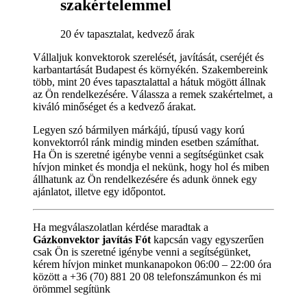
szakértelemmel
20 év tapasztalat, kedvező árak
Vállaljuk konvektorok szerelését, javítását, cseréjét és
karbantartását Budapest és környékén. Szakembereink
több, mint 20 éves tapasztalattal a hátuk mögött állnak
az Ön rendelkezésére. Válassza a remek szakértelmet, a
kiváló minőséget és a kedvező árakat.
Legyen szó bármilyen márkájú, típusú vagy korú
konvektorról ránk mindig minden esetben számíthat.
Ha Ön is szeretné igénybe venni a segítségünket csak
hívjon minket és mondja el nekünk, hogy hol és miben
állhatunk az Ön rendelkezésére és adunk önnek egy
ajánlatot, illetve egy időpontot.
Ha megválaszolatlan kérdése maradtak a
Gázkonvektor javítás Fót
kapcsán vagy egyszerűen
csak Ön is szeretné igénybe venni a segítségünket,
kérem hívjon minket munkanapokon 06:00 – 22:00 óra
között a +36 (70) 881 20 08 telefonszámunkon és mi
örömmel segítünk