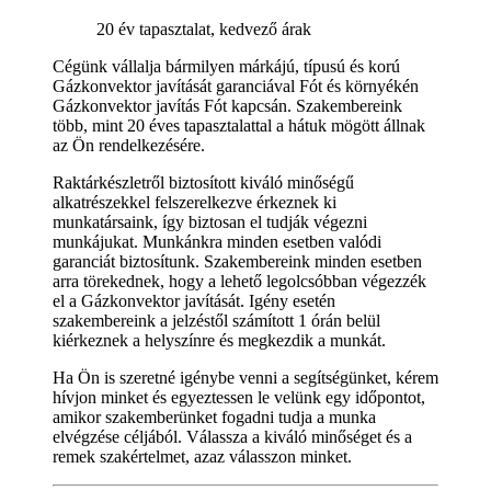
20 év tapasztalat, kedvező árak
Cégünk vállalja bármilyen márkájú, típusú és korú
Gázkonvektor javítását garanciával Fót és környékén
Gázkonvektor javítás Fót kapcsán. Szakembereink
több, mint 20 éves tapasztalattal a hátuk mögött állnak
az Ön rendelkezésére.
Raktárkészletről biztosított kiváló minőségű
alkatrészekkel felszerelkezve érkeznek ki
munkatársaink, így biztosan el tudják végezni
munkájukat. Munkánkra minden esetben valódi
garanciát biztosítunk. Szakembereink minden esetben
arra törekednek, hogy a lehető legolcsóbban végezzék
el a Gázkonvektor javítását. Igény esetén
szakembereink a jelzéstől számított 1 órán belül
kiérkeznek a helyszínre és megkezdik a munkát.
Ha Ön is szeretné igénybe venni a segítségünket, kérem
hívjon minket és egyeztessen le velünk egy időpontot,
amikor szakemberünket fogadni tudja a munka
elvégzése céljából. Válassza a kiváló minőséget és a
remek szakértelmet, azaz válasszon minket.