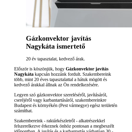
Gázkonvektor javítás
Nagykáta ismertető
20 év tapasztalat, kedvező árak.
Először is köszönjük, hogy
Gázkonvektor javítás
Nagykáta
kapcsán hozzánk fordult. Szakembereink
több, mint 20 éves tapasztalattal a hátuk mögött és
kedvező árakkal állnak az Ön rendelkezésére.
Legyen szó gázkonvektor szereléséről, javításáról,
cseréjéről vagy karbantartásáról, szakembereinkre
Budapest és környékén (Pest vármegye) egész területén
számíthat.
Szakembereink - raktárkészletről - alkatrészekkel
felszerelkezve érkeznek önhöz pontosan a megbeszélt
időpontban. A javítás és a karbantartás várhatóan 30 -