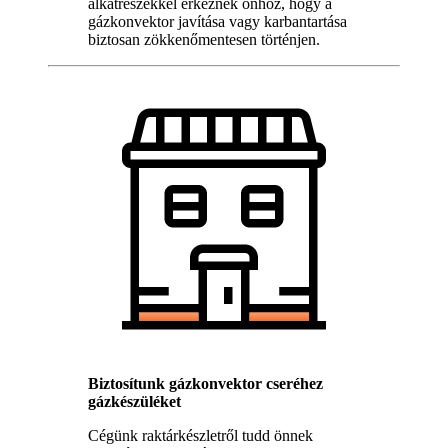
alkatrészekkel érkeznek önhöz, hogy a
gázkonvektor javítása vagy karbantartása
biztosan zökkenőmentesen történjen.
Biztosítunk gázkonvektor cseréhez
gázkészüléket
Cégünk raktárkészletről tudd önnek