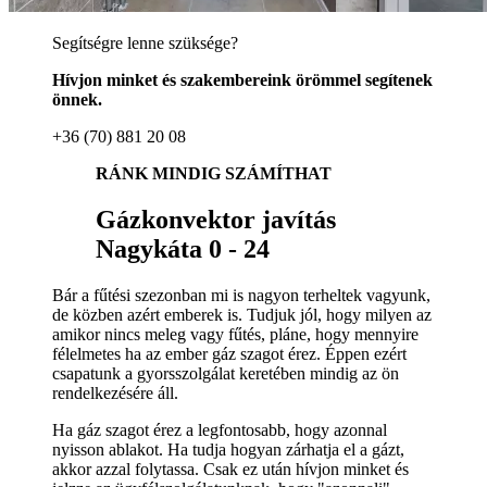
Segítségre lenne szüksége?
Hívjon minket és szakembereink örömmel segítenek
önnek.
+36 (70) 881 20 08
RÁNK MINDIG SZÁMÍTHAT
Gázkonvektor javítás
Nagykáta 0 - 24
Bár a fűtési szezonban mi is nagyon terheltek vagyunk,
de közben azért emberek is. Tudjuk jól, hogy milyen az
amikor nincs meleg vagy fűtés, pláne, hogy mennyire
félelmetes ha az ember gáz szagot érez. Éppen ezért
csapatunk a gyorsszolgálat keretében mindig az ön
rendelkezésére áll.
Ha gáz szagot érez a legfontosabb, hogy azonnal
nyisson ablakot. Ha tudja hogyan zárhatja el a gázt,
akkor azzal folytassa. Csak ez után hívjon minket és