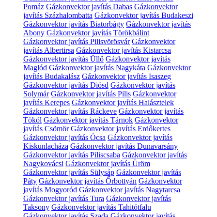
Pomáz
Gázkonvektor javítás Dabas
Gázkonvektor
javítás Százhalombatta
Gázkonvektor javítás Budakeszi
Gázkonvektor javítás Biatorbágy
Gázkonvektor javítás
Abony
Gázkonvektor javítás Törökbálint
Gázkonvektor javítás Pilisvörösvár
Gázkonvektor
javítás Albertirsa
Gázkonvektor javítás Kistarcsa
Gázkonvektor javítás Üllő
Gázkonvektor javítás
Maglód
Gázkonvektor javítás Nagykáta
Gázkonvektor
javítás Budakalász
Gázkonvektor javítás Isaszeg
Gázkonvektor javítás Diósd
Gázkonvektor javítás
Solymár
Gázkonvektor javítás Pilis
Gázkonvektor
javítás Kerepes
Gázkonvektor javítás Halásztelek
Gázkonvektor javítás Ráckeve
Gázkonvektor javítás
Tököl
Gázkonvektor javítás Tárnok
Gázkonvektor
javítás Csömör
Gázkonvektor javítás Erdőkertes
Gázkonvektor javítás Ócsa
Gázkonvektor javítás
Kiskunlacháza
Gázkonvektor javítás Dunavarsány
Gázkonvektor javítás Piliscsaba
Gázkonvektor javítás
Nagykovácsi
Gázkonvektor javítás Üröm
Gázkonvektor javítás Sülysáp
Gázkonvektor javítás
Páty
Gázkonvektor javítás Őrbottyán
Gázkonvektor
javítás Mogyoród
Gázkonvektor javítás Nagytarcsa
Gázkonvektor javítás Tura
Gázkonvektor javítás
Taksony
Gázkonvektor javítás Tahitótfalu
Gázkonvektor javítás Szada
Gázkonvektor javítás