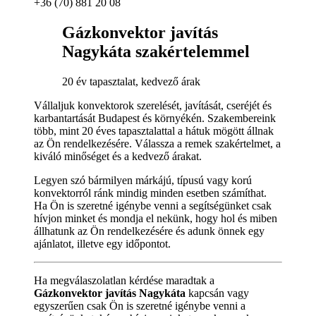
+36 (70) 881 20 08
Gázkonvektor javítás
Nagykáta szakértelemmel
20 év tapasztalat, kedvező árak
Vállaljuk konvektorok szerelését, javítását, cseréjét és
karbantartását Budapest és környékén. Szakembereink
több, mint 20 éves tapasztalattal a hátuk mögött állnak
az Ön rendelkezésére. Válassza a remek szakértelmet, a
kiváló minőséget és a kedvező árakat.
Legyen szó bármilyen márkájú, típusú vagy korú
konvektorról ránk mindig minden esetben számíthat.
Ha Ön is szeretné igénybe venni a segítségünket csak
hívjon minket és mondja el nekünk, hogy hol és miben
állhatunk az Ön rendelkezésére és adunk önnek egy
ajánlatot, illetve egy időpontot.
Ha megválaszolatlan kérdése maradtak a
Gázkonvektor javítás Nagykáta
kapcsán vagy
egyszerűen csak Ön is szeretné igénybe venni a