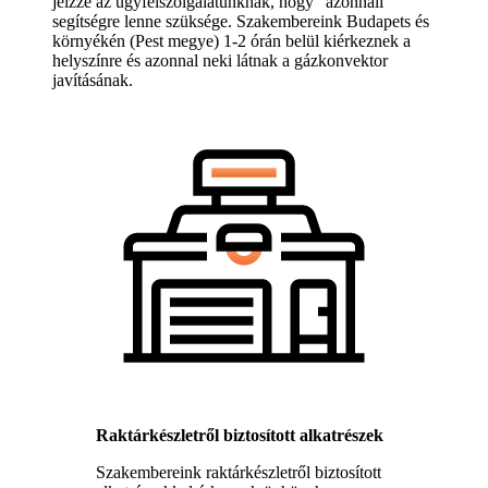
jelzze az ügyfélszolgálatunknak, hogy "azonnali"
segítségre lenne szüksége. Szakembereink Budapets és
környékén (Pest megye) 1-2 órán belül kiérkeznek a
helyszínre és azonnal neki látnak a gázkonvektor
javításának.
Raktárkészletről biztosított alkatrészek
Szakembereink raktárkészletről biztosított