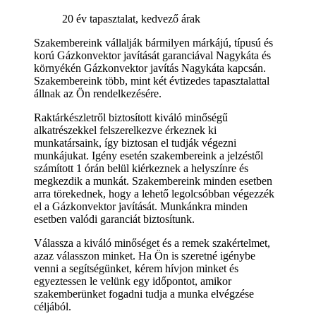
20 év tapasztalat, kedvező árak
Szakembereink vállalják bármilyen márkájú, típusú és
korú Gázkonvektor javítását garanciával Nagykáta és
környékén Gázkonvektor javítás Nagykáta kapcsán.
Szakembereink több, mint két évtizedes tapasztalattal
állnak az Ön rendelkezésére.
Raktárkészletről biztosított kiváló minőségű
alkatrészekkel felszerelkezve érkeznek ki
munkatársaink, így biztosan el tudják végezni
munkájukat. Igény esetén szakembereink a jelzéstől
számított 1 órán belül kiérkeznek a helyszínre és
megkezdik a munkát. Szakembereink minden esetben
arra törekednek, hogy a lehető legolcsóbban végezzék
el a Gázkonvektor javítását. Munkánkra minden
esetben valódi garanciát biztosítunk.
Válassza a kiváló minőséget és a remek szakértelmet,
azaz válasszon minket. Ha Ön is szeretné igénybe
venni a segítségünket, kérem hívjon minket és
egyeztessen le velünk egy időpontot, amikor
szakemberünket fogadni tudja a munka elvégzése
céljából.