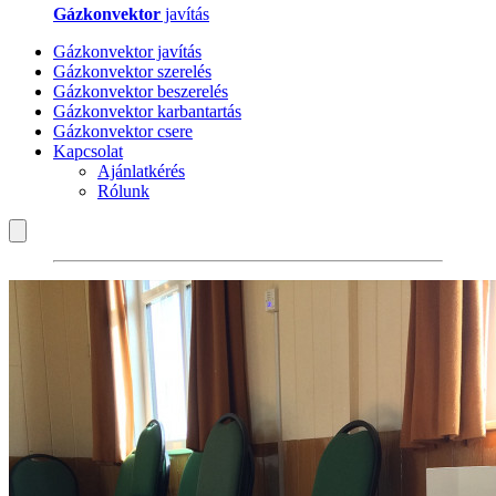
Gázkonvektor
javítás
Gázkonvektor javítás
Gázkonvektor szerelés
Gázkonvektor beszerelés
Gázkonvektor karbantartás
Gázkonvektor csere
Kapcsolat
Ajánlatkérés
Rólunk