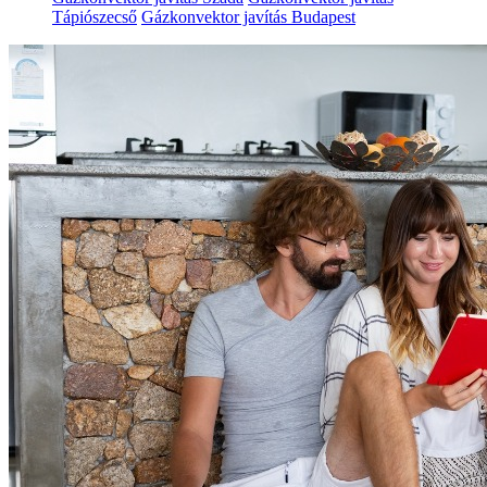
Tápiószecső
Gázkonvektor javítás Budapest