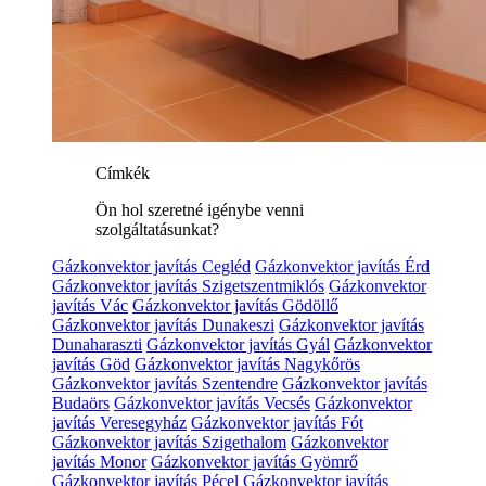
Címkék
Ön hol szeretné igénybe venni
szolgáltatásunkat?
Gázkonvektor javítás Cegléd
Gázkonvektor javítás Érd
Gázkonvektor javítás Szigetszentmiklós
Gázkonvektor
javítás Vác
Gázkonvektor javítás Gödöllő
Gázkonvektor javítás Dunakeszi
Gázkonvektor javítás
Dunaharaszti
Gázkonvektor javítás Gyál
Gázkonvektor
javítás Göd
Gázkonvektor javítás Nagykőrös
Gázkonvektor javítás Szentendre
Gázkonvektor javítás
Budaörs
Gázkonvektor javítás Vecsés
Gázkonvektor
javítás Veresegyház
Gázkonvektor javítás Fót
Gázkonvektor javítás Szigethalom
Gázkonvektor
javítás Monor
Gázkonvektor javítás Gyömrő
Gázkonvektor javítás Pécel
Gázkonvektor javítás