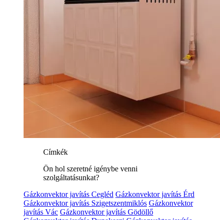
Címkék
Ön hol szeretné igénybe venni
szolgáltatásunkat?
Gázkonvektor javítás Cegléd
Gázkonvektor javítás Érd
Gázkonvektor javítás Szigetszentmiklós
Gázkonvektor
javítás Vác
Gázkonvektor javítás Gödöllő