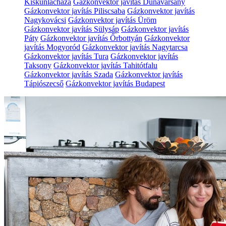
Kiskunlacháza
Gázkonvektor javítás Dunavarsány
Gázkonvektor javítás Piliscsaba
Gázkonvektor javítás
Nagykovácsi
Gázkonvektor javítás Üröm
Gázkonvektor javítás Sülysáp
Gázkonvektor javítás
Páty
Gázkonvektor javítás Őrbottyán
Gázkonvektor
javítás Mogyoród
Gázkonvektor javítás Nagytarcsa
Gázkonvektor javítás Tura
Gázkonvektor javítás
Taksony
Gázkonvektor javítás Tahitótfalu
Gázkonvektor javítás Szada
Gázkonvektor javítás
Tápiószecső
Gázkonvektor javítás Budapest