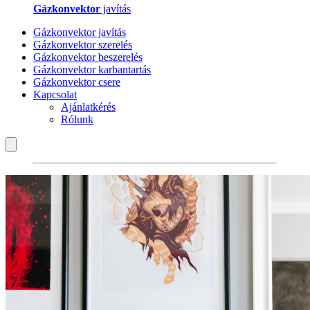
Gázkonvektor
javítás
Gázkonvektor javítás
Gázkonvektor szerelés
Gázkonvektor beszerelés
Gázkonvektor karbantartás
Gázkonvektor csere
Kapcsolat
Ajánlatkérés
Rólunk