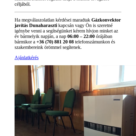
céljából.
Ha megválaszolatlan kérdései maradtak
Gázkonvektor
javítás Dunaharaszti
kapcsán vagy Ön is szeretné
igénybe venni a segítségünket kérem hívjon minket az
év bármelyik napján, a nap
06:00 – 22:00
órájában
bármikor a
+36 (70) 881 20 08
telefonszámunkon és
szakembereink örömmel segítenek.
Ajánlatkérés