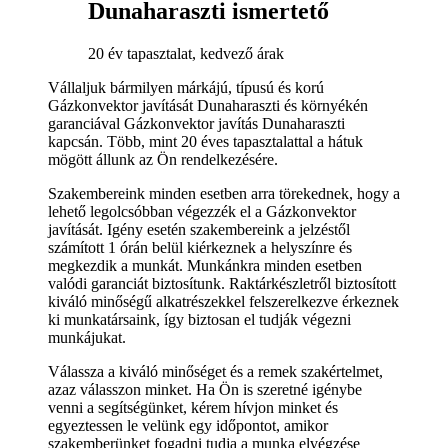
Dunaharaszti ismertető
20 év tapasztalat, kedvező árak
Vállaljuk bármilyen márkájú, típusú és korú
Gázkonvektor javítását Dunaharaszti és környékén
garanciával Gázkonvektor javítás Dunaharaszti
kapcsán. Több, mint 20 éves tapasztalattal a hátuk
mögött állunk az Ön rendelkezésére.
Szakembereink minden esetben arra törekednek, hogy a
lehető legolcsóbban végezzék el a Gázkonvektor
javítását. Igény esetén szakembereink a jelzéstől
számított 1 órán belül kiérkeznek a helyszínre és
megkezdik a munkát. Munkánkra minden esetben
valódi garanciát biztosítunk. Raktárkészletről biztosított
kiváló minőségű alkatrészekkel felszerelkezve érkeznek
ki munkatársaink, így biztosan el tudják végezni
munkájukat.
Válassza a kiváló minőséget és a remek szakértelmet,
azaz válasszon minket. Ha Ön is szeretné igénybe
venni a segítségünket, kérem hívjon minket és
egyeztessen le velünk egy időpontot, amikor
szakemberünket fogadni tudja a munka elvégzése