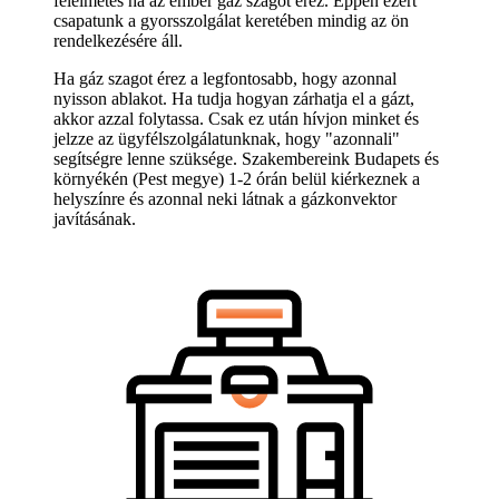
félelmetes ha az ember gáz szagot érez. Éppen ezért
csapatunk a gyorsszolgálat keretében mindig az ön
rendelkezésére áll.
Ha gáz szagot érez a legfontosabb, hogy azonnal
nyisson ablakot. Ha tudja hogyan zárhatja el a gázt,
akkor azzal folytassa. Csak ez után hívjon minket és
jelzze az ügyfélszolgálatunknak, hogy "azonnali"
segítségre lenne szüksége. Szakembereink Budapets és
környékén (Pest megye) 1-2 órán belül kiérkeznek a
helyszínre és azonnal neki látnak a gázkonvektor
javításának.