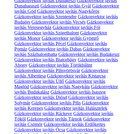
Gázkonvektor javítás Dunakeszi
Gázkonvektor javítás
Dunaharaszti
Gázkonvektor javítás Gyál
Gázkonvektor
javítás Göd
Gázkonvektor javítás Nagykőrös
Gázkonvektor javítás Szentendre
Gázkonvektor javítás
Budaörs
Gázkonvektor javítás Vecsés
Gázkonvektor
javítás Veresegyház
Gázkonvektor javítás Fót
Gázkonvektor javítás Szigethalom
Gázkonvektor
javítás Monor
Gázkonvektor javítás Gyömrő
Gázkonvektor javítás Pécel
Gázkonvektor javítás
Pomáz
Gázkonvektor javítás Dabas
Gázkonvektor
javítás Százhalombatta
Gázkonvektor javítás Budakeszi
Gázkonvektor javítás Biatorbágy
Gázkonvektor javítás
Abony
Gázkonvektor javítás Törökbálint
Gázkonvektor javítás Pilisvörösvár
Gázkonvektor
javítás Albertirsa
Gázkonvektor javítás Kistarcsa
Gázkonvektor javítás Üllő
Gázkonvektor javítás
Maglód
Gázkonvektor javítás Nagykáta
Gázkonvektor
javítás Budakalász
Gázkonvektor javítás Isaszeg
Gázkonvektor javítás Diósd
Gázkonvektor javítás
Solymár
Gázkonvektor javítás Pilis
Gázkonvektor
javítás Kerepes
Gázkonvektor javítás Halásztelek
Gázkonvektor javítás Ráckeve
Gázkonvektor javítás
Tököl
Gázkonvektor javítás Tárnok
Gázkonvektor
javítás Csömör
Gázkonvektor javítás Erdőkertes
Gázkonvektor javítás Ócsa
Gázkonvektor javítás