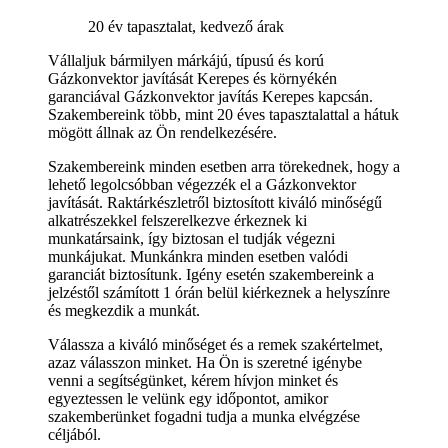
20 év tapasztalat, kedvező árak
Vállaljuk bármilyen márkájú, típusú és korú
Gázkonvektor javítását Kerepes és környékén
garanciával Gázkonvektor javítás Kerepes kapcsán.
Szakembereink több, mint 20 éves tapasztalattal a hátuk
mögött állnak az Ön rendelkezésére.
Szakembereink minden esetben arra törekednek, hogy a
lehető legolcsóbban végezzék el a Gázkonvektor
javítását. Raktárkészletről biztosított kiváló minőségű
alkatrészekkel felszerelkezve érkeznek ki
munkatársaink, így biztosan el tudják végezni
munkájukat. Munkánkra minden esetben valódi
garanciát biztosítunk. Igény esetén szakembereink a
jelzéstől számított 1 órán belül kiérkeznek a helyszínre
és megkezdik a munkát.
Válassza a kiváló minőséget és a remek szakértelmet,
azaz válasszon minket. Ha Ön is szeretné igénybe
venni a segítségünket, kérem hívjon minket és
egyeztessen le velünk egy időpontot, amikor
szakemberünket fogadni tudja a munka elvégzése
céljából.