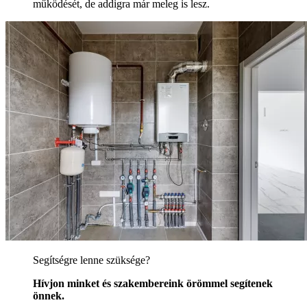
működését, de addigra már meleg is lesz.
Segítségre lenne szüksége?
Hívjon minket és szakembereink örömmel segítenek
önnek.