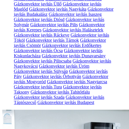
Gázkonvektor javítás Üllő
Gázkonvektor javítás
Maglód
Gázkonvektor javítás Nagykáta
Gázkonvektor
javítás Budakalász
Gázkonvektor javítás Isaszeg
Gázkonvektor javítás Diósd
Gázkonvektor javítás
Solymár
Gázkonvektor javítás Pilis
Gázkonvektor
javítás Kerepes
Gázkonvektor javítás Halásztelek
Gázkonvektor javítás Ráckeve
Gázkonvektor javítás
Tököl
Gázkonvektor javítás Tárnok
Gázkonvektor
javítás Csömör
Gázkonvektor javítás Erdőkertes
Gázkonvektor javítás Ócsa
Gázkonvektor javítás
Kiskunlacháza
Gázkonvektor javítás Dunavarsány
Gázkonvektor javítás Piliscsaba
Gázkonvektor javítás
Nagykovácsi
Gázkonvektor javítás Üröm
Gázkonvektor javítás Sülysáp
Gázkonvektor javítás
Páty
Gázkonvektor javítás Őrbottyán
Gázkonvektor
javítás Mogyoród
Gázkonvektor javítás Nagytarcsa
Gázkonvektor javítás Tura
Gázkonvektor javítás
Taksony
Gázkonvektor javítás Tahitótfalu
Gázkonvektor javítás Szada
Gázkonvektor javítás
Tápiószecső
Gázkonvektor javítás Budapest