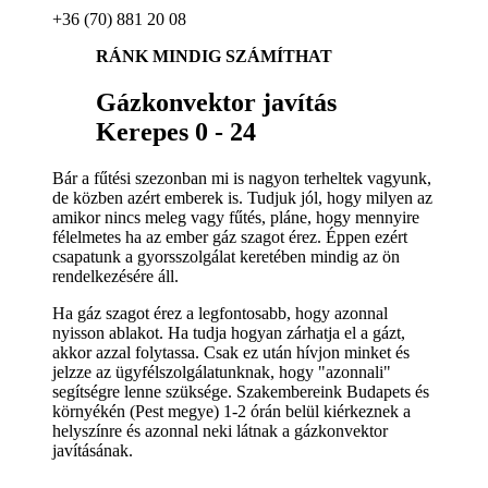
+36 (70) 881 20 08
RÁNK MINDIG SZÁMÍTHAT
Gázkonvektor javítás
Kerepes 0 - 24
Bár a fűtési szezonban mi is nagyon terheltek vagyunk,
de közben azért emberek is. Tudjuk jól, hogy milyen az
amikor nincs meleg vagy fűtés, pláne, hogy mennyire
félelmetes ha az ember gáz szagot érez. Éppen ezért
csapatunk a gyorsszolgálat keretében mindig az ön
rendelkezésére áll.
Ha gáz szagot érez a legfontosabb, hogy azonnal
nyisson ablakot. Ha tudja hogyan zárhatja el a gázt,
akkor azzal folytassa. Csak ez után hívjon minket és
jelzze az ügyfélszolgálatunknak, hogy "azonnali"
segítségre lenne szüksége. Szakembereink Budapets és
környékén (Pest megye) 1-2 órán belül kiérkeznek a
helyszínre és azonnal neki látnak a gázkonvektor
javításának.