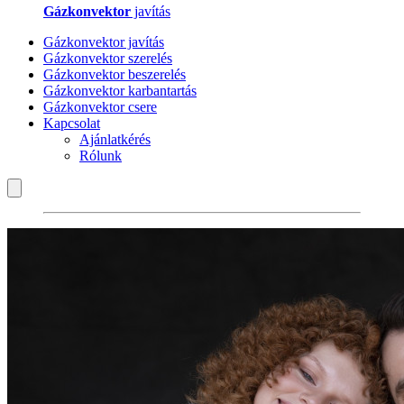
Gázkonvektor
javítás
Gázkonvektor javítás
Gázkonvektor szerelés
Gázkonvektor beszerelés
Gázkonvektor karbantartás
Gázkonvektor csere
Kapcsolat
Ajánlatkérés
Rólunk