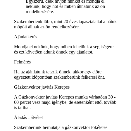
Egyszerű, csak hívjon minket és mondja el
nekünk, hogy hol és miben állhatunk az ön
rendelkezésére.
Szakemberienk több, mint 20 éves tapasztalattal a hátuk
mögött állnak az ön rendelkezésére.
Ajánlatkérés
Mondja el nekünk, hogy miben lehetünk a segítségére
és ezt követően adunk önnek egy ajánlatot.
Felmérés
Ha az ajánlatunk tetszik önnek, akkor egy előre
egyeztett időpontban szakemberünk felkeresi önt.
Gázkonvektor javítás Kerepes
A Gázkonvektor javítás Kerepes munka várhatóan 30 -
60 percet vesz majd igénybe, de esetenként ettől tovább
is tarthat.
Átadás - átvétel
Szakemberünk bemutatja a gázkonvektor tökéletes