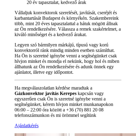
20 év tapasztalat, kedvező árak
Vállaljuk konvektorok szerelését, javítását, cseréjét és
karbantartását Budapest és környékén. Szakembereink
több, mint 20 éves tapasztalattal a hátuk mögött állnak
az Ön rendelkezésére. Válassza a remek szakértelmet, a
kiváló minőséget és a kedvező árakat.
Legyen szó bármilyen márkájú, típusú vagy korú
konvektorról ránk mindig minden esetben számíthat.
Ha Ön is szeretné igénybe venni a segítségünket csak
hívjon minket és mondja el nekünk, hogy hol és miben
állhatunk az Ön rendelkezésére és adunk önnek egy
ajánlatot, illetve egy időpontot.
Ha megválaszolatlan kérdése maradtak a
Gázkonvektor javítás Kerepes
kapcsán vagy
egyszerűen csak Ön is szeretné igénybe venni a
segítségünket, kérem hívjon minket munkanapokon
06:00 – 22:00 óra között a +36 (70) 881 20 08
telefonszámunkon és mi örömmel segítünk
Ajánlatkérés