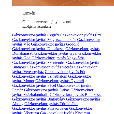
Címkék
Ön hol szeretné igénybe venni
szolgáltatásunkat?
Gázkonvektor javítás Cegléd
Gázkonvektor javítás Érd
Gázkonvektor javítás Szigetszentmiklós
Gázkonvektor
javítás Vác
Gázkonvektor javítás Gödöllő
Gázkonvektor javítás Dunakeszi
Gázkonvektor javítás
Dunaharaszti
Gázkonvektor javítás Gyál
Gázkonvektor
javítás Göd
Gázkonvektor javítás Nagykőrös
Gázkonvektor javítás Szentendre
Gázkonvektor javítás
Budaörs
Gázkonvektor javítás Vecsés
Gázkonvektor
javítás Veresegyház
Gázkonvektor javítás Fót
Gázkonvektor javítás Szigethalom
Gázkonvektor
javítás Monor
Gázkonvektor javítás Gyömrő
Gázkonvektor javítás Pécel
Gázkonvektor javítás
Pomáz
Gázkonvektor javítás Dabas
Gázkonvektor
javítás Százhalombatta
Gázkonvektor javítás Budakeszi
Gázkonvektor javítás Biatorbágy
Gázkonvektor javítás
Abony
Gázkonvektor javítás Törökbálint
Gázkonvektor javítás Pilisvörösvár
Gázkonvektor
javítás Albertirsa
Gázkonvektor javítás Kistarcsa