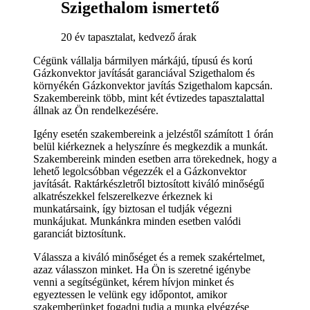
Szigethalom ismertető
20 év tapasztalat, kedvező árak
Cégünk vállalja bármilyen márkájú, típusú és korú
Gázkonvektor javítását garanciával Szigethalom és
környékén Gázkonvektor javítás Szigethalom kapcsán.
Szakembereink több, mint két évtizedes tapasztalattal
állnak az Ön rendelkezésére.
Igény esetén szakembereink a jelzéstől számított 1 órán
belül kiérkeznek a helyszínre és megkezdik a munkát.
Szakembereink minden esetben arra törekednek, hogy a
lehető legolcsóbban végezzék el a Gázkonvektor
javítását. Raktárkészletről biztosított kiváló minőségű
alkatrészekkel felszerelkezve érkeznek ki
munkatársaink, így biztosan el tudják végezni
munkájukat. Munkánkra minden esetben valódi
garanciát biztosítunk.
Válassza a kiváló minőséget és a remek szakértelmet,
azaz válasszon minket. Ha Ön is szeretné igénybe
venni a segítségünket, kérem hívjon minket és
egyeztessen le velünk egy időpontot, amikor
szakemberünket fogadni tudja a munka elvégzése