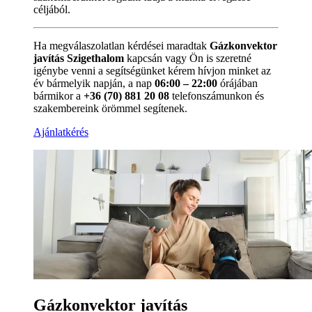
céljából.
Ha megválaszolatlan kérdései maradtak
Gázkonvektor
javítás Szigethalom
kapcsán vagy Ön is szeretné
igénybe venni a segítségünket kérem hívjon minket az
év bármelyik napján, a nap
06:00 – 22:00
órájában
bármikor a
+36 (70) 881 20 08
telefonszámunkon és
szakembereink örömmel segítenek.
Ajánlatkérés
Gázkonvektor javítás