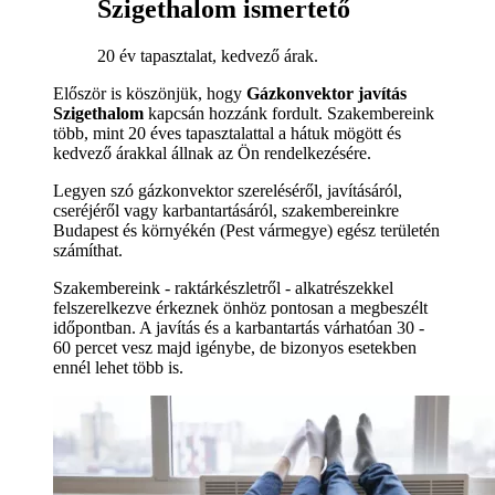
Szigethalom ismertető
20 év tapasztalat, kedvező árak.
Először is köszönjük, hogy
Gázkonvektor javítás
Szigethalom
kapcsán hozzánk fordult. Szakembereink
több, mint 20 éves tapasztalattal a hátuk mögött és
kedvező árakkal állnak az Ön rendelkezésére.
Legyen szó gázkonvektor szereléséről, javításáról,
cseréjéről vagy karbantartásáról, szakembereinkre
Budapest és környékén (Pest vármegye) egész területén
számíthat.
Szakembereink - raktárkészletről - alkatrészekkel
felszerelkezve érkeznek önhöz pontosan a megbeszélt
időpontban. A javítás és a karbantartás várhatóan 30 -
60 percet vesz majd igénybe, de bizonyos esetekben
ennél lehet több is.