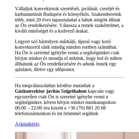
Vállaljuk konvektorok szerelését, javítását, cseréjét és
karbantartását Budapest és környékén. Szakembereink
több, mint 20 éves tapasztalattal a hátuk mögött állnak
az Ön rendelkezésére. Válassza a remek szakértelmet, a
kiváló minőséget és a kedvező árakat.
Legyen szó bármilyen márkájú, típusú vagy korú
konvektorról ránk mindig minden esetben számíthat.
Ha Ön is szeretné igénybe venni a segítségünket csak
hívjon minket és mondja el nekünk, hogy hol és miben
állhatunk az Ön rendelkezésére és adunk önnek egy
ajánlatot, illetve egy időpontot.
Ha megválaszolatlan kérdése maradtak a
Gázkonvektor javítás Szigethalom
kapcsán vagy
egyszerűen csak Ön is szeretné igénybe venni a
segítségünket, kérem hívjon minket munkanapokon
06:00 – 22:00 óra között a +36 (70) 881 20 08
telefonszámunkon és mi örömmel segítünk
Ajánlatkérés