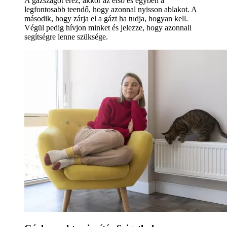
A gázszagot érez, akkor az első és egyben a
legfontosabb teendő, hogy azonnal nyisson ablakot. A
második, hogy zárja el a gázt ha tudja, hogyan kell.
Végül pedig hívjon minket és jelezze, hogy azonnali
segítségre lenne szüksége.