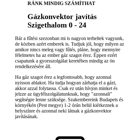
RÁNK MINDIG SZÁMÍTHAT
Gázkonvektor javítás
Szigethalom 0 - 24
Bár a fűtési szezonban mi is nagyon terheltek vagyunk,
de közben azért emberek is. Tudjuk jól, hogy milyen az
amikor nincs meleg vagy fűtés, pláne, hogy mennyire
félelmetes ha az ember gáz szagot érez. Éppen ezért
csapatunk a gyorsszolgálat keretében mindig az ön
rendelkezésére áll.
Ha gáz szagot érez a legfontosabb, hogy azonnal
nyisson ablakot. Ha tudja hogyan zárhatja el a gázt,
akkor azzal folytassa. Csak ez után hívjon minket és
jelzze az ügyfélszolgálatunknak, hogy "azonnali"
segítségre lenne szüksége. Szakembereink Budapets és
környékén (Pest megye) 1-2 órán belül kiérkeznek a
helyszínre és azonnal neki látnak a gázkonvektor
javításának.