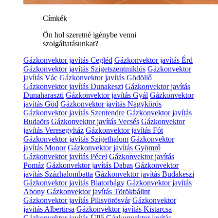
Címkék
Ön hol szeretné igénybe venni
szolgáltatásunkat?
Gázkonvektor javítás Cegléd
Gázkonvektor javítás Érd
Gázkonvektor javítás Szigetszentmiklós
Gázkonvektor
javítás Vác
Gázkonvektor javítás Gödöllő
Gázkonvektor javítás Dunakeszi
Gázkonvektor javítás
Dunaharaszti
Gázkonvektor javítás Gyál
Gázkonvektor
javítás Göd
Gázkonvektor javítás Nagykőrös
Gázkonvektor javítás Szentendre
Gázkonvektor javítás
Budaörs
Gázkonvektor javítás Vecsés
Gázkonvektor
javítás Veresegyház
Gázkonvektor javítás Fót
Gázkonvektor javítás Szigethalom
Gázkonvektor
javítás Monor
Gázkonvektor javítás Gyömrő
Gázkonvektor javítás Pécel
Gázkonvektor javítás
Pomáz
Gázkonvektor javítás Dabas
Gázkonvektor
javítás Százhalombatta
Gázkonvektor javítás Budakeszi
Gázkonvektor javítás Biatorbágy
Gázkonvektor javítás
Abony
Gázkonvektor javítás Törökbálint
Gázkonvektor javítás Pilisvörösvár
Gázkonvektor
javítás Albertirsa
Gázkonvektor javítás Kistarcsa
Gázkonvektor javítás Üllő
Gázkonvektor javítás