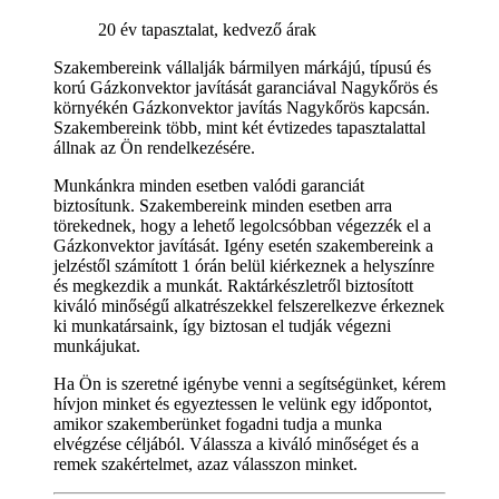
20 év tapasztalat, kedvező árak
Szakembereink vállalják bármilyen márkájú, típusú és
korú Gázkonvektor javítását garanciával Nagykőrös és
környékén Gázkonvektor javítás Nagykőrös kapcsán.
Szakembereink több, mint két évtizedes tapasztalattal
állnak az Ön rendelkezésére.
Munkánkra minden esetben valódi garanciát
biztosítunk. Szakembereink minden esetben arra
törekednek, hogy a lehető legolcsóbban végezzék el a
Gázkonvektor javítását. Igény esetén szakembereink a
jelzéstől számított 1 órán belül kiérkeznek a helyszínre
és megkezdik a munkát. Raktárkészletről biztosított
kiváló minőségű alkatrészekkel felszerelkezve érkeznek
ki munkatársaink, így biztosan el tudják végezni
munkájukat.
Ha Ön is szeretné igénybe venni a segítségünket, kérem
hívjon minket és egyeztessen le velünk egy időpontot,
amikor szakemberünket fogadni tudja a munka
elvégzése céljából. Válassza a kiváló minőséget és a
remek szakértelmet, azaz válasszon minket.