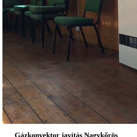
Gázkonvektor javítás Nagykőrös