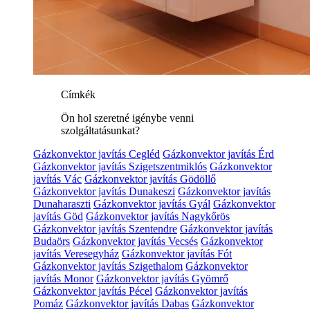
Címkék
Ön hol szeretné igénybe venni
szolgáltatásunkat?
Gázkonvektor javítás Cegléd
Gázkonvektor javítás Érd
Gázkonvektor javítás Szigetszentmiklós
Gázkonvektor
javítás Vác
Gázkonvektor javítás Gödöllő
Gázkonvektor javítás Dunakeszi
Gázkonvektor javítás
Dunaharaszti
Gázkonvektor javítás Gyál
Gázkonvektor
javítás Göd
Gázkonvektor javítás Nagykőrös
Gázkonvektor javítás Szentendre
Gázkonvektor javítás
Budaörs
Gázkonvektor javítás Vecsés
Gázkonvektor
javítás Veresegyház
Gázkonvektor javítás Fót
Gázkonvektor javítás Szigethalom
Gázkonvektor
javítás Monor
Gázkonvektor javítás Gyömrő
Gázkonvektor javítás Pécel
Gázkonvektor javítás
Pomáz
Gázkonvektor javítás Dabas
Gázkonvektor