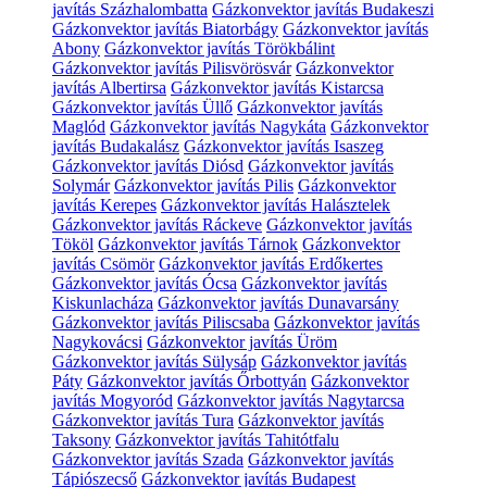
javítás Százhalombatta
Gázkonvektor javítás Budakeszi
Gázkonvektor javítás Biatorbágy
Gázkonvektor javítás
Abony
Gázkonvektor javítás Törökbálint
Gázkonvektor javítás Pilisvörösvár
Gázkonvektor
javítás Albertirsa
Gázkonvektor javítás Kistarcsa
Gázkonvektor javítás Üllő
Gázkonvektor javítás
Maglód
Gázkonvektor javítás Nagykáta
Gázkonvektor
javítás Budakalász
Gázkonvektor javítás Isaszeg
Gázkonvektor javítás Diósd
Gázkonvektor javítás
Solymár
Gázkonvektor javítás Pilis
Gázkonvektor
javítás Kerepes
Gázkonvektor javítás Halásztelek
Gázkonvektor javítás Ráckeve
Gázkonvektor javítás
Tököl
Gázkonvektor javítás Tárnok
Gázkonvektor
javítás Csömör
Gázkonvektor javítás Erdőkertes
Gázkonvektor javítás Ócsa
Gázkonvektor javítás
Kiskunlacháza
Gázkonvektor javítás Dunavarsány
Gázkonvektor javítás Piliscsaba
Gázkonvektor javítás
Nagykovácsi
Gázkonvektor javítás Üröm
Gázkonvektor javítás Sülysáp
Gázkonvektor javítás
Páty
Gázkonvektor javítás Őrbottyán
Gázkonvektor
javítás Mogyoród
Gázkonvektor javítás Nagytarcsa
Gázkonvektor javítás Tura
Gázkonvektor javítás
Taksony
Gázkonvektor javítás Tahitótfalu
Gázkonvektor javítás Szada
Gázkonvektor javítás
Tápiószecső
Gázkonvektor javítás Budapest