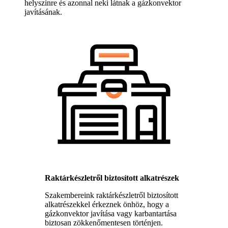
helyszínre és azonnal neki látnak a gázkonvektor
javításának.
Raktárkészletről biztosított alkatrészek
Szakembereink raktárkészletről biztosított
alkatrészekkel érkeznek önhöz, hogy a
gázkonvektor javítása vagy karbantartása
biztosan zökkenőmentesen történjen.