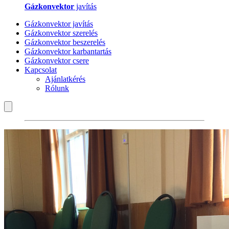
Gázkonvektor
javítás
Gázkonvektor javítás
Gázkonvektor szerelés
Gázkonvektor beszerelés
Gázkonvektor karbantartás
Gázkonvektor csere
Kapcsolat
Ajánlatkérés
Rólunk