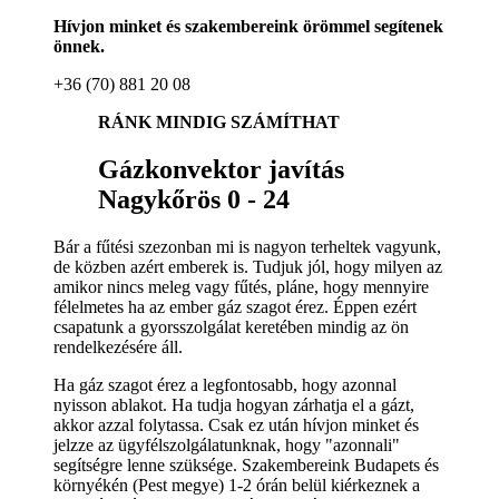
Hívjon minket és szakembereink örömmel segítenek
önnek.
+36 (70) 881 20 08
RÁNK MINDIG SZÁMÍTHAT
Gázkonvektor javítás
Nagykőrös 0 - 24
Bár a fűtési szezonban mi is nagyon terheltek vagyunk,
de közben azért emberek is. Tudjuk jól, hogy milyen az
amikor nincs meleg vagy fűtés, pláne, hogy mennyire
félelmetes ha az ember gáz szagot érez. Éppen ezért
csapatunk a gyorsszolgálat keretében mindig az ön
rendelkezésére áll.
Ha gáz szagot érez a legfontosabb, hogy azonnal
nyisson ablakot. Ha tudja hogyan zárhatja el a gázt,
akkor azzal folytassa. Csak ez után hívjon minket és
jelzze az ügyfélszolgálatunknak, hogy "azonnali"
segítségre lenne szüksége. Szakembereink Budapets és
környékén (Pest megye) 1-2 órán belül kiérkeznek a