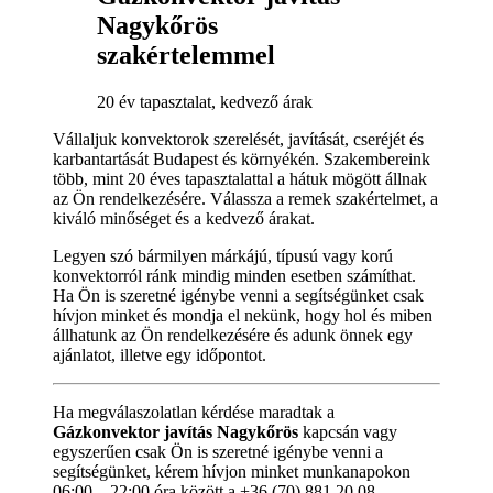
Nagykőrös
szakértelemmel
20 év tapasztalat, kedvező árak
Vállaljuk konvektorok szerelését, javítását, cseréjét és
karbantartását Budapest és környékén. Szakembereink
több, mint 20 éves tapasztalattal a hátuk mögött állnak
az Ön rendelkezésére. Válassza a remek szakértelmet, a
kiváló minőséget és a kedvező árakat.
Legyen szó bármilyen márkájú, típusú vagy korú
konvektorról ránk mindig minden esetben számíthat.
Ha Ön is szeretné igénybe venni a segítségünket csak
hívjon minket és mondja el nekünk, hogy hol és miben
állhatunk az Ön rendelkezésére és adunk önnek egy
ajánlatot, illetve egy időpontot.
Ha megválaszolatlan kérdése maradtak a
Gázkonvektor javítás Nagykőrös
kapcsán vagy
egyszerűen csak Ön is szeretné igénybe venni a
segítségünket, kérem hívjon minket munkanapokon
06:00 – 22:00 óra között a +36 (70) 881 20 08