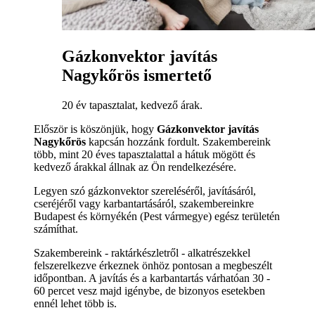
Gázkonvektor javítás
Nagykőrös ismertető
20 év tapasztalat, kedvező árak.
Először is köszönjük, hogy
Gázkonvektor javítás
Nagykőrös
kapcsán hozzánk fordult. Szakembereink
több, mint 20 éves tapasztalattal a hátuk mögött és
kedvező árakkal állnak az Ön rendelkezésére.
Legyen szó gázkonvektor szereléséről, javításáról,
cseréjéről vagy karbantartásáról, szakembereinkre
Budapest és környékén (Pest vármegye) egész területén
számíthat.
Szakembereink - raktárkészletről - alkatrészekkel
felszerelkezve érkeznek önhöz pontosan a megbeszélt
időpontban. A javítás és a karbantartás várhatóan 30 -
60 percet vesz majd igénybe, de bizonyos esetekben
ennél lehet több is.