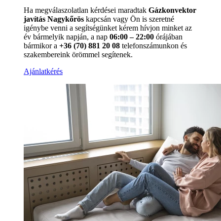
Ha megválaszolatlan kérdései maradtak
Gázkonvektor
javítás Nagykőrös
kapcsán vagy Ön is szeretné
igénybe venni a segítségünket kérem hívjon minket az
év bármelyik napján, a nap
06:00 – 22:00
órájában
bármikor a
+36 (70) 881 20 08
telefonszámunkon és
szakembereink örömmel segítenek.
Ajánlatkérés