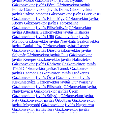
javítás Monor
Gázkonvektor javítás Gyömrő
Gázkonvektor javítás Pécel
Gázkonvektor javítás
Pomáz
Gázkonvektor javítás Dabas
Gázkonvektor
javítás Százhalombatta
Gázkonvektor javítás Budakeszi
Gázkonvektor javítás Biatorbágy
Gázkonvektor javítás
Abony
Gázkonvektor javítás Törökbálint
Gázkonvektor javítás Pilisvörösvár
Gázkonvektor
javítás Albertirsa
Gázkonvektor javítás Kistarcsa
Gázkonvektor javítás Üllő
Gázkonvektor javítás
Maglód
Gázkonvektor javítás Nagykáta
Gázkonvektor
javítás Budakalász
Gázkonvektor javítás Isaszeg
Gázkonvektor javítás Diósd
Gázkonvektor javítás
Solymár
Gázkonvektor javítás Pilis
Gázkonvektor
javítás Kerepes
Gázkonvektor javítás Halásztelek
Gázkonvektor javítás Ráckeve
Gázkonvektor javítás
Tököl
Gázkonvektor javítás Tárnok
Gázkonvektor
javítás Csömör
Gázkonvektor javítás Erdőkertes
Gázkonvektor javítás Ócsa
Gázkonvektor javítás
Kiskunlacháza
Gázkonvektor javítás Dunavarsány
Gázkonvektor javítás Piliscsaba
Gázkonvektor javítás
Nagykovácsi
Gázkonvektor javítás Üröm
Gázkonvektor javítás Sülysáp
Gázkonvektor javítás
Páty
Gázkonvektor javítás Őrbottyán
Gázkonvektor
javítás Mogyoród
Gázkonvektor javítás Nagytarcsa
Gázkonvektor javítás Tura
Gázkonvektor javítás