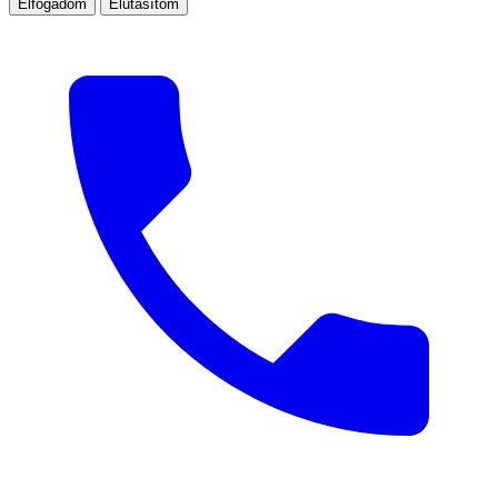
Elfogadom
Elutasítom