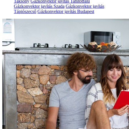
Taksony
Gázkonvektor javítás Tahitótfalu
Gázkonvektor javítás Szada
Gázkonvektor javítás
Tápiószecső
Gázkonvektor javítás Budapest