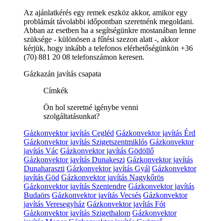
Az ajánlatkérés egy remek eszköz akkor, amikor egy
problámát távolabbi időpontban szeretnénk megoldani.
Abban az esetben ha a segítségünkre mostanában lenne
szüksége - különösen a fűtési szezon alatt -, akkor
kérjük, hogy inkább a telefonos elérhetőségünkön +36
(70) 881 20 08 telefonszámon keresen.
Gázkazán javítás csapata
Címkék
Ön hol szeretné igénybe venni
szolgáltatásunkat?
Gázkonvektor javítás Cegléd
Gázkonvektor javítás Érd
Gázkonvektor javítás Szigetszentmiklós
Gázkonvektor
javítás Vác
Gázkonvektor javítás Gödöllő
Gázkonvektor javítás Dunakeszi
Gázkonvektor javítás
Dunaharaszti
Gázkonvektor javítás Gyál
Gázkonvektor
javítás Göd
Gázkonvektor javítás Nagykőrös
Gázkonvektor javítás Szentendre
Gázkonvektor javítás
Budaörs
Gázkonvektor javítás Vecsés
Gázkonvektor
javítás Veresegyház
Gázkonvektor javítás Fót
Gázkonvektor javítás Szigethalom
Gázkonvektor