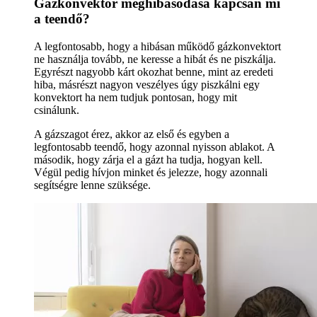
Gázkonvektor meghibásodása kapcsán mi
a teendő?
A legfontosabb, hogy a hibásan működő gázkonvektort
ne használja tovább, ne keresse a hibát és ne piszkálja.
Egyrészt nagyobb kárt okozhat benne, mint az eredeti
hiba, másrészt nagyon veszélyes úgy piszkálni egy
konvektort ha nem tudjuk pontosan, hogy mit
csinálunk.
A gázszagot érez, akkor az első és egyben a
legfontosabb teendő, hogy azonnal nyisson ablakot. A
második, hogy zárja el a gázt ha tudja, hogyan kell.
Végül pedig hívjon minket és jelezze, hogy azonnali
segítségre lenne szüksége.