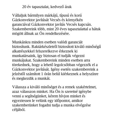
20 év tapasztalat, kedvező árak
Vállaljuk bármilyen márkájú, típusú és korú
Gázkonvektor javítását Vecsés és környékén
garanciával Gázkonvektor javítás Vecsés kapcsán.
Szakembereink több, mint 20 éves tapasztalattal a hátuk
mögött állnak az Ön rendelkezésére.
Munkánkra minden esetben valódi garanciát
biztosítunk. Raktárkészletről biztosított kiváló minőségű
alkatrészekkel felszerelkezve érkeznek ki
munkatársaink, így biztosan el tudják végezni
munkájukat. Szakembereink minden esetben arra
törekednek, hogy a lehető legolcsóbban végezzék el a
Gázkonvektor javítását. Igény esetén szakembereink a
jelzéstől számított 1 órán belül kiérkeznek a helyszínre
és megkezdik a munkát.
Válassza a kiváló minőséget és a remek szakértelmet,
azaz válasszon minket. Ha Ön is szeretné igénybe
venni a segítségünket, kérem hívjon minket és
egyeztessen le velünk egy időpontot, amikor
szakemberünket fogadni tudja a munka elvégzése
céljából.