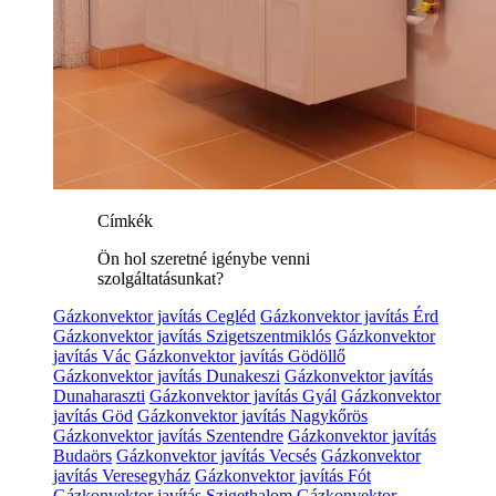
Címkék
Ön hol szeretné igénybe venni
szolgáltatásunkat?
Gázkonvektor javítás Cegléd
Gázkonvektor javítás Érd
Gázkonvektor javítás Szigetszentmiklós
Gázkonvektor
javítás Vác
Gázkonvektor javítás Gödöllő
Gázkonvektor javítás Dunakeszi
Gázkonvektor javítás
Dunaharaszti
Gázkonvektor javítás Gyál
Gázkonvektor
javítás Göd
Gázkonvektor javítás Nagykőrös
Gázkonvektor javítás Szentendre
Gázkonvektor javítás
Budaörs
Gázkonvektor javítás Vecsés
Gázkonvektor
javítás Veresegyház
Gázkonvektor javítás Fót
Gázkonvektor javítás Szigethalom
Gázkonvektor