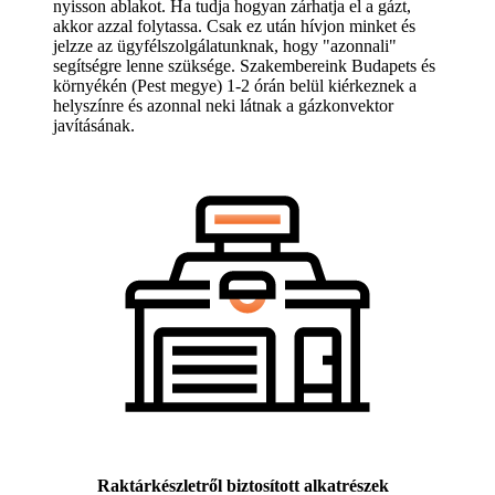
nyisson ablakot. Ha tudja hogyan zárhatja el a gázt,
akkor azzal folytassa. Csak ez után hívjon minket és
jelzze az ügyfélszolgálatunknak, hogy "azonnali"
segítségre lenne szüksége. Szakembereink Budapets és
környékén (Pest megye) 1-2 órán belül kiérkeznek a
helyszínre és azonnal neki látnak a gázkonvektor
javításának.
Raktárkészletről biztosított alkatrészek