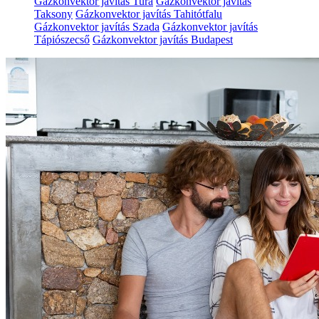
Gázkonvektor javítás Tura
Gázkonvektor javítás
Taksony
Gázkonvektor javítás Tahitótfalu
Gázkonvektor javítás Szada
Gázkonvektor javítás
Tápiószecső
Gázkonvektor javítás Budapest