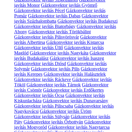
javítás Monor
Gázkonvektor javítás Gyömrő
Gázkonvektor javítás Pécel
Gázkonvektor javítás
Pomáz
Gázkonvektor javítás Dabas
Gázkonvektor
javítás Százhalombatta
Gázkonvektor javítás Budakeszi
Gázkonvektor javítás Biatorbágy
Gázkonvektor javítás
Abony
Gázkonvektor javítás Törökbálint
Gázkonvektor javítás Pilisvörösvár
Gázkonvektor
javítás Albertirsa
Gázkonvektor javítás Kistarcsa
Gázkonvektor javítás Üllő
Gázkonvektor javítás
Maglód
Gázkonvektor javítás Nagykáta
Gázkonvektor
javítás Budakalász
Gázkonvektor javítás Isaszeg
Gázkonvektor javítás Diósd
Gázkonvektor javítás
Solymár
Gázkonvektor javítás Pilis
Gázkonvektor
javítás Kerepes
Gázkonvektor javítás Halásztelek
Gázkonvektor javítás Ráckeve
Gázkonvektor javítás
Tököl
Gázkonvektor javítás Tárnok
Gázkonvektor
javítás Csömör
Gázkonvektor javítás Erdőkertes
Gázkonvektor javítás Ócsa
Gázkonvektor javítás
Kiskunlacháza
Gázkonvektor javítás Dunavarsány
Gázkonvektor javítás Piliscsaba
Gázkonvektor javítás
Nagykovácsi
Gázkonvektor javítás Üröm
Gázkonvektor javítás Sülysáp
Gázkonvektor javítás
Páty
Gázkonvektor javítás Őrbottyán
Gázkonvektor
javítás Mogyoród
Gázkonvektor javítás Nagytarcsa