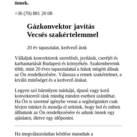
önnek.
+36 (70) 881 20 08
Gázkonvektor javítás
Vecsés szakértelemmel
20 év tapasztalat, kedvező árak
Vállaljuk konvektorok szerelését, javítását, cseréjét és
karbantartását Budapest és környékén. Szakembereink
több, mint 20 éves tapasztalattal a hátuk mögött állnak
az Ön rendelkezésére. Válassza a remek szakértelmet, a
kiváló minőséget és a kedvező árakat.
Legyen szó bármilyen márkájú, típusú vagy korú
konvektorról ránk mindig minden esetben számíthat.
Ha Ön is szeretné igénybe venni a segítségünket csak
hívjon minket és mondja el nekünk, hogy hol és miben
állhatunk az Ön rendelkezésére és adunk önnek egy
ajánlatot, illetve egy időpontot.
Ha megválaszolatlan kérdése maradtak a