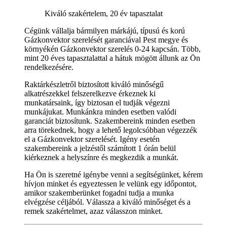
Kiváló szakértelem, 20 év tapasztalat
Cégünk vállalja bármilyen márkájú, típusú és korú
Gázkonvektor szerelését garanciával Pest megye és
környékén Gázkonvektor szerelés 0-24 kapcsán. Több,
mint 20 éves tapasztalattal a hátuk mögött állunk az Ön
rendelkezésére.
Raktárkészletről biztosított kiváló minőségű
alkatrészekkel felszerelkezve érkeznek ki
munkatársaink, így biztosan el tudják végezni
munkájukat. Munkánkra minden esetben valódi
garanciát biztosítunk. Szakembereink minden esetben
arra törekednek, hogy a lehető legolcsóbban végezzék
el a Gázkonvektor szerelését. Igény esetén
szakembereink a jelzéstől számított 1 órán belül
kiérkeznek a helyszínre és megkezdik a munkát.
Ha Ön is szeretné igénybe venni a segítségünket, kérem
hívjon minket és egyeztessen le velünk egy időpontot,
amikor szakemberünket fogadni tudja a munka
elvégzése céljából. Válassza a kiváló minőséget és a
remek szakértelmet, azaz válasszon minket.