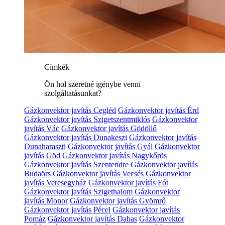
Címkék
Ön hol szeretné igénybe venni
szolgáltatásunkat?
Gázkonvektor javítás Cegléd
Gázkonvektor javítás Érd
Gázkonvektor javítás Szigetszentmiklós
Gázkonvektor
javítás Vác
Gázkonvektor javítás Gödöllő
Gázkonvektor javítás Dunakeszi
Gázkonvektor javítás
Dunaharaszti
Gázkonvektor javítás Gyál
Gázkonvektor
javítás Göd
Gázkonvektor javítás Nagykőrös
Gázkonvektor javítás Szentendre
Gázkonvektor javítás
Budaörs
Gázkonvektor javítás Vecsés
Gázkonvektor
javítás Veresegyház
Gázkonvektor javítás Fót
Gázkonvektor javítás Szigethalom
Gázkonvektor
javítás Monor
Gázkonvektor javítás Gyömrő
Gázkonvektor javítás Pécel
Gázkonvektor javítás
Pomáz
Gázkonvektor javítás Dabas
Gázkonvektor