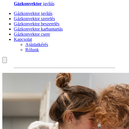
Gázkonvektor
javítás
Gázkonvektor javítás
Gázkonvektor szerelés
Gázkonvektor beszerelés
Gázkonvektor karbantartás
Gázkonvektor csere
Kapcsolat
Ajánlatkérés
Rólunk