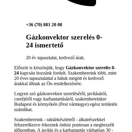
+36 (70) 881 20 08
Gázkonvektor szerelés 0-
24 ismertető
20 év tapasztalat, kedvező árak.
Először is köszönjük, hogy
Gázkonvektor szerelés 0-
24
kapcsán hozzánk fordult. Szakembereink több, mint
20 éves tapasztalattal a hátuk mögött és kedvező
árakkal állnak az Ön rendelkezésére.
Legyen szó gázkonvektor szereléséről, javításáról,
cseréjéről vagy karbantartásáról, szakembereinkre
Budapest és környékén (Pest vármegye) egész területén
számíthat.
Szakembereink - raktárkészletről - alkatrészekkel
felszerelkezve érkeznek önhöz pontosan a megbeszélt
időpontban. A javítás és a karbantartás várhatóan 30 -