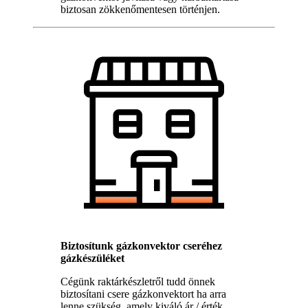
biztosan zökkenőmentesen történjen.
Biztosítunk gázkonvektor cseréhez
gázkészüléket
Cégünk raktárkészletről tudd önnek
biztosítani csere gázkonvektort ha arra
lenne szükség, amely kiváló ár / érték