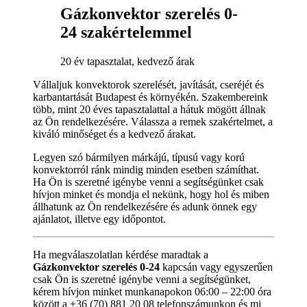
Gázkonvektor szerelés 0-
24 szakértelemmel
20 év tapasztalat, kedvező árak
Vállaljuk konvektorok szerelését, javítását, cseréjét és
karbantartását Budapest és környékén. Szakembereink
több, mint 20 éves tapasztalattal a hátuk mögött állnak
az Ön rendelkezésére. Válassza a remek szakértelmet, a
kiváló minőséget és a kedvező árakat.
Legyen szó bármilyen márkájú, típusú vagy korú
konvektorról ránk mindig minden esetben számíthat.
Ha Ön is szeretné igénybe venni a segítségünket csak
hívjon minket és mondja el nekünk, hogy hol és miben
állhatunk az Ön rendelkezésére és adunk önnek egy
ajánlatot, illetve egy időpontot.
Ha megválaszolatlan kérdése maradtak a
Gázkonvektor szerelés 0-24
kapcsán vagy egyszerűen
csak Ön is szeretné igénybe venni a segítségünket,
kérem hívjon minket munkanapokon 06:00 – 22:00 óra
között a +36 (70) 881 20 08 telefonszámunkon és mi