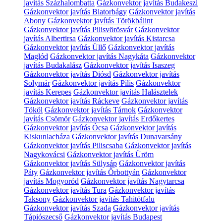
javítás Százhalombatta
Gázkonvektor javítás Budakeszi
Gázkonvektor javítás Biatorbágy
Gázkonvektor javítás
Abony
Gázkonvektor javítás Törökbálint
Gázkonvektor javítás Pilisvörösvár
Gázkonvektor
javítás Albertirsa
Gázkonvektor javítás Kistarcsa
Gázkonvektor javítás Üllő
Gázkonvektor javítás
Maglód
Gázkonvektor javítás Nagykáta
Gázkonvektor
javítás Budakalász
Gázkonvektor javítás Isaszeg
Gázkonvektor javítás Diósd
Gázkonvektor javítás
Solymár
Gázkonvektor javítás Pilis
Gázkonvektor
javítás Kerepes
Gázkonvektor javítás Halásztelek
Gázkonvektor javítás Ráckeve
Gázkonvektor javítás
Tököl
Gázkonvektor javítás Tárnok
Gázkonvektor
javítás Csömör
Gázkonvektor javítás Erdőkertes
Gázkonvektor javítás Ócsa
Gázkonvektor javítás
Kiskunlacháza
Gázkonvektor javítás Dunavarsány
Gázkonvektor javítás Piliscsaba
Gázkonvektor javítás
Nagykovácsi
Gázkonvektor javítás Üröm
Gázkonvektor javítás Sülysáp
Gázkonvektor javítás
Páty
Gázkonvektor javítás Őrbottyán
Gázkonvektor
javítás Mogyoród
Gázkonvektor javítás Nagytarcsa
Gázkonvektor javítás Tura
Gázkonvektor javítás
Taksony
Gázkonvektor javítás Tahitótfalu
Gázkonvektor javítás Szada
Gázkonvektor javítás
Tápiószecső
Gázkonvektor javítás Budapest