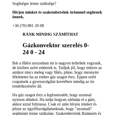
Segítségre lenne szüksége?
Hívjon minket és szakembereink örömmel segítenek
önnek.
+36 (70) 881 20 08
RÁNK MINDIG SZÁMÍTHAT
Gázkonvektor szerelés 0-
24 0 - 24
Bár a fűtési szezonban mi is nagyon terheltek vagyunk,
de közben azért emberek is. Tudjuk jól, hogy milyen az
amikor nincs meleg vagy fűtés, pláne, hogy mennyire
félelmetes ha az ember gáz szagot érez. Éppen ezért
csapatunk a gyorsszolgálat keretében mindig az ön
rendelkezésére áll.
Ha gáz szagot érez a legfontosabb, hogy azonnal
nyisson ablakot. Ha tudja hogyan zárhatja el a gázt,
akkor azzal folytassa. Csak ez után hívjon minket és
jelzze az ügyfélszolgálatunknak, hogy "azonnali"
segítségre lenne szüksége. Szakembereink Budapets és