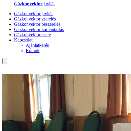
Gázkonvektor
javítás
Gázkonvektor javítás
Gázkonvektor szerelés
Gázkonvektor beszerelés
Gázkonvektor karbantartás
Gázkonvektor csere
Kapcsolat
Ajánlatkérés
Rólunk