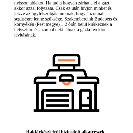
nyisson ablakot. Ha tudja hogyan zárhatja el a gázt,
akkor azzal folytassa. Csak ez után hívjon minket és
jelzze az ügyfélszolgálatunknak, hogy "azonnali"
segítségre lenne szüksége. Szakembereink Budapets és
környékén (Pest megye) 1-2 órán belül kiérkeznek a
helyszínre és azonnal neki látnak a gázkonvektor
javításának.
Raktárkészletről biztosított alkatrészek