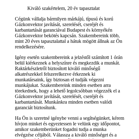
Kiváló szakértelem, 20 év tapasztalat
Cégünk vállalja bármilyen márkájú, típusú és korú
Gázkonvektor javítását, szerelését, cseréjét és
karbantartását garanciával Budapest és környékén
Gázkonvektor bekötés kapcsán. Szakembereink több,
mint 20 éves tapasztalattal a hátuk mögött állnak az Ön
rendelkezésére.
Igény esetén szakembereink a jelzéstől számított 1 órán
belül kiérkeznek a helyszínre és megkezdik a munkát.
Raktárkészletről biztosított kiváló minőségű
alkatrészekkel felszerelkezve érkeznek ki
munkatársaink, így biztosan el tudják végezni
munkájukat. Szakembereink minden esetben arra
törekednek, hogy a lehető legolcsóbban végezzék el a
Gázkonvektor javítását, szerelését, cseréjét és
karbantartását. Munkánkra minden esetben valódi
garanciát biztosítunk.
Ha Ön is szeretné igénybe venni a segítségünket, kérem
hívjon minket és egyeztessen le velünk egy időpontot,
amikor szakemberünket fogadni tudja a munka
elvégzése céljából. Válassza a kiváló minőséget és a