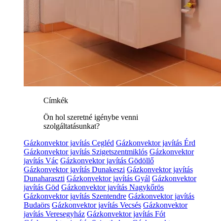
Címkék
Ön hol szeretné igénybe venni
szolgáltatásunkat?
Gázkonvektor javítás Cegléd
Gázkonvektor javítás Érd
Gázkonvektor javítás Szigetszentmiklós
Gázkonvektor
javítás Vác
Gázkonvektor javítás Gödöllő
Gázkonvektor javítás Dunakeszi
Gázkonvektor javítás
Dunaharaszti
Gázkonvektor javítás Gyál
Gázkonvektor
javítás Göd
Gázkonvektor javítás Nagykőrös
Gázkonvektor javítás Szentendre
Gázkonvektor javítás
Budaörs
Gázkonvektor javítás Vecsés
Gázkonvektor
javítás Veresegyház
Gázkonvektor javítás Fót