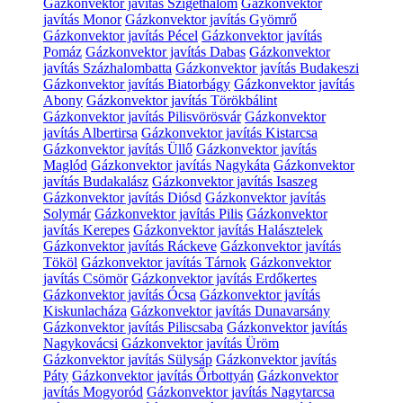
Gázkonvektor javítás Szigethalom
Gázkonvektor
javítás Monor
Gázkonvektor javítás Gyömrő
Gázkonvektor javítás Pécel
Gázkonvektor javítás
Pomáz
Gázkonvektor javítás Dabas
Gázkonvektor
javítás Százhalombatta
Gázkonvektor javítás Budakeszi
Gázkonvektor javítás Biatorbágy
Gázkonvektor javítás
Abony
Gázkonvektor javítás Törökbálint
Gázkonvektor javítás Pilisvörösvár
Gázkonvektor
javítás Albertirsa
Gázkonvektor javítás Kistarcsa
Gázkonvektor javítás Üllő
Gázkonvektor javítás
Maglód
Gázkonvektor javítás Nagykáta
Gázkonvektor
javítás Budakalász
Gázkonvektor javítás Isaszeg
Gázkonvektor javítás Diósd
Gázkonvektor javítás
Solymár
Gázkonvektor javítás Pilis
Gázkonvektor
javítás Kerepes
Gázkonvektor javítás Halásztelek
Gázkonvektor javítás Ráckeve
Gázkonvektor javítás
Tököl
Gázkonvektor javítás Tárnok
Gázkonvektor
javítás Csömör
Gázkonvektor javítás Erdőkertes
Gázkonvektor javítás Ócsa
Gázkonvektor javítás
Kiskunlacháza
Gázkonvektor javítás Dunavarsány
Gázkonvektor javítás Piliscsaba
Gázkonvektor javítás
Nagykovácsi
Gázkonvektor javítás Üröm
Gázkonvektor javítás Sülysáp
Gázkonvektor javítás
Páty
Gázkonvektor javítás Őrbottyán
Gázkonvektor
javítás Mogyoród
Gázkonvektor javítás Nagytarcsa