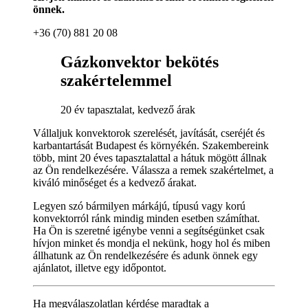
önnek.
+36 (70) 881 20 08
Gázkonvektor bekötés
szakértelemmel
20 év tapasztalat, kedvező árak
Vállaljuk konvektorok szerelését, javítását, cseréjét és
karbantartását Budapest és környékén. Szakembereink
több, mint 20 éves tapasztalattal a hátuk mögött állnak
az Ön rendelkezésére. Válassza a remek szakértelmet, a
kiváló minőséget és a kedvező árakat.
Legyen szó bármilyen márkájú, típusú vagy korú
konvektorról ránk mindig minden esetben számíthat.
Ha Ön is szeretné igénybe venni a segítségünket csak
hívjon minket és mondja el nekünk, hogy hol és miben
állhatunk az Ön rendelkezésére és adunk önnek egy
ajánlatot, illetve egy időpontot.
Ha megválaszolatlan kérdése maradtak a