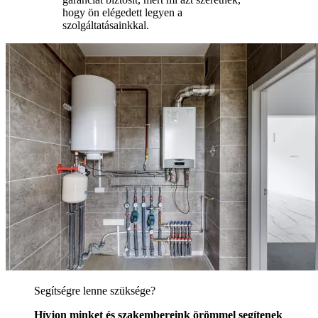
hogy ön elégedett legyen a
szolgáltatásainkkal.
Segítségre lenne szüksége?
Hívjon minket és szakembereink örömmel segítenek