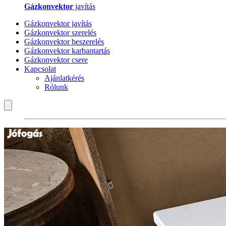
Gázkonvektor
javítás
Gázkonvektor javítás
Gázkonvektor szerelés
Gázkonvektor beszerelés
Gázkonvektor karbantartás
Gázkonvektor csere
Kapcsolat
Ajánlatkérés
Rólunk